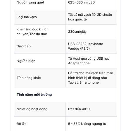
Nguồn sáng quét
625- 630nm LED
Tất cả mã vạch 1D, 2D chuẩn
Loại mã vạch
hóa quốc tế
Khả năng đọc khi di
230cm/giây
chuyển/Tốc độ đọc
USB, RS232, Keyboard
Giao tiếp
Wedge (PS/2)
Từ Host qua cổng USB hay
Nguồn điện
Adapter ngoài
Hỗ trợ đọc mã vạch trên màn
Tính năng khác
hình thiết bị di động như
Tablet, Smartphone
Tính năng
môi trường
o
o
Nhiệt độ hoạt động
0
C đến 40
C,
Độ ẩm
5 - 85% không ngưng tụ