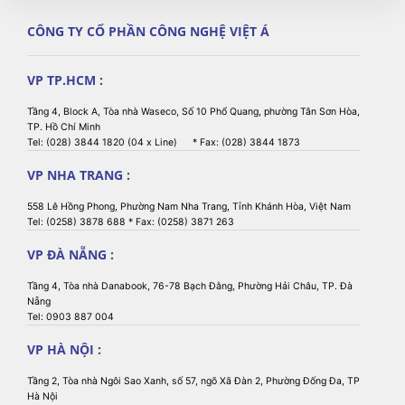
CÔNG TY CỔ PHẦN CÔNG NGHỆ VIỆT Á
VP TP.HCM :
Tầng 4, Block A, Tòa nhà Waseco, Số 10 Phổ Quang, phường Tân Sơn Hòa,
TP. Hồ Chí Minh
Tel: (028) 3844 1820 (04 x Line) * Fax: (028) 3844 1873
VP NHA TRANG :
558 Lê Hồng Phong, Phường Nam Nha Trang, Tỉnh Khánh Hòa, Việt Nam
Tel: (0258) 3878 688 * Fax: (0258) 3871 263
VP ĐÀ NẴNG :
Tầng 4, Tòa nhà Danabook, 76-78 Bạch Đằng, Phường Hải Châu, TP. Đà
Nẵng
Tel: 0903 887 004
VP HÀ NỘI :
Tầng 2, Tòa nhà Ngôi Sao Xanh, số 57, ngõ Xã Đàn 2, Phường Đống Đa, TP
Hà Nội