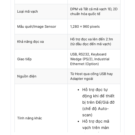
DPM và Tất cả mã vạch 1D, 2D
Loại mã vạch
chuẩn hóa quốc tế
Mẫu quét/Image Sensor
1,280 x 960 pixels
Hỗ trợ đọc xa lên đến 2.1m
Khả năng đọc xa
(từ đầu đọc đến mã vạch)
USB, RS232, Keyboard
Giao tiếp
Wedge (PS/2), Industrial
Ethernet (Option)
Từ Host qua cổng USB hay
Nguồn điện
Adapter ngoài
Hỗ trợ đọc tự
động khi để thiết
bị trên Đế/Giá đỡ
(chế độ Auto-
scan)
Tính năng khác
Hỗ trợ đọc mã
vạch trên màn
hình thiết bị di