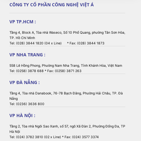
CÔNG TY CỔ PHẦN CÔNG NGHỆ VIỆT Á
VP TP.HCM :
Tầng 4, Block A, Tòa nhà Waseco, Số 10 Phổ Quang, phường Tân Sơn Hòa,
TP. Hồ Chí Minh
Tel: (028) 3844 1820 (04 x Line) * Fax: (028) 3844 1873
VP NHA TRANG :
558 Lê Hồng Phong, Phường Nam Nha Trang, Tỉnh Khánh Hòa, Việt Nam
Tel: (0258) 3878 688 * Fax: (0258) 3871 263
VP ĐÀ NẴNG :
Tầng 4, Tòa nhà Danabook, 76-78 Bạch Đằng, Phường Hải Châu, TP. Đà
Nẵng
Tel: (0236) 3636 800
VP HÀ NỘI :
Tầng 2, Tòa nhà Ngôi Sao Xanh, số 57, ngõ Xã Đàn 2, Phường Đống Đa, TP
Hà Nội
Tel: (024) 3782 3810 (02 x Line) * Fax: (024) 3577 3374