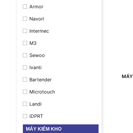
Armor
Navori
Intermec
M3
Sewoo
Ivanti
MÁY
Bartender
Microtouch
Landi
iDPRT
MÁY KIỂM KHO