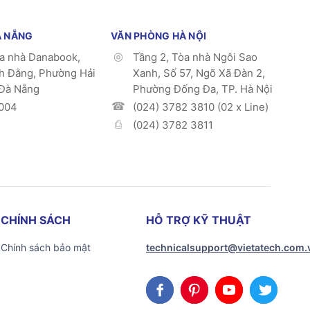
À NẴNG
VĂN PHÒNG HÀ NỘI
òa nhà Danabook,
Tầng 2, Tòa nhà Ngôi Sao
h Đằng, Phường Hải
Xanh, Số 57, Ngõ Xã Đàn 2,
 Đà Nẵng
Phường Đống Đa, TP. Hà Nội
004
(024) 3782 3810 (02 x Line)
(024) 3782 3811
CHÍNH SÁCH
HỖ TRỢ KỸ THUẬT
Chính sách bảo mật
technicalsupport@vietatech.com.