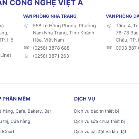
N CÔNG NGHỆ VIỆT Á
VĂN PHÒNG NHA TRANG
VĂN PHÒNG Đ
hà
558 Lê Hồng Phong, Phường
Tầng 4, T
ang,
Nam Nha Trang, Tỉnh Khánh
76-78 Bạc
TP. Hồ
Hòa, Việt Nam
Châu, TP.
(0258) 3878 688
0903 887 
Line)
(0258) 3871 263
ÁP PHẦN MỀM
DỊCH VỤ
 hàng, Cafe, Bakery, Bar
Dịch vụ bảo trì thiết bị
u thị, Cửa hàng
Dịch vụ sửa chữa thiết bị
odCourt
Dịch vụ cài đặt và lắp đặt