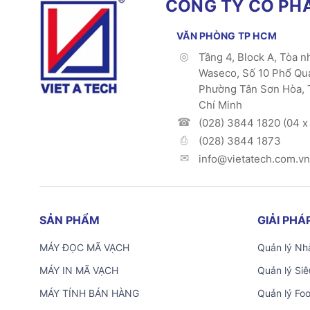
CÔNG TY CỔ PHẦ
VĂN PHÒNG TP HCM
Tầng 4, Block A, Tòa n
Waseco, Số 10 Phổ Qu
Phường Tân Sơn Hòa, 
Chí Minh
(028) 3844 1820 (04 x 
(028) 3844 1873
info@vietatech.com.vn
SẢN PHẨM
GIẢI PH
MÁY ĐỌC MÃ VẠCH
Quản lý Nhà
MÁY IN MÃ VẠCH
Quản lý Siê
MÁY TÍNH BÁN HÀNG
Quản lý Fo