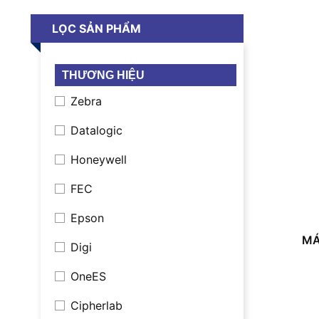
LỌC SẢN PHẨM
THƯƠNG HIỆU
Zebra
Datalogic
Honeywell
FEC
Epson
MÁ
Digi
OneES
Cipherlab