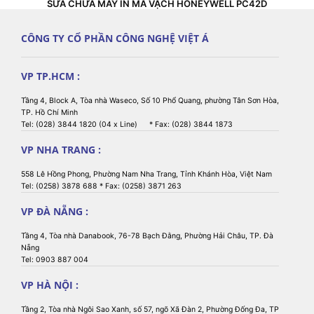
SỬA CHỮA MÁY IN MÃ VẠCH HONEYWELL PC42D
CÔNG TY CỔ PHẦN CÔNG NGHỆ VIỆT Á
VP TP.HCM :
Tầng 4, Block A, Tòa nhà Waseco, Số 10 Phổ Quang, phường Tân Sơn Hòa,
TP. Hồ Chí Minh
Tel: (028) 3844 1820 (04 x Line) * Fax: (028) 3844 1873
VP NHA TRANG :
558 Lê Hồng Phong, Phường Nam Nha Trang, Tỉnh Khánh Hòa, Việt Nam
Tel: (0258) 3878 688 * Fax: (0258) 3871 263
VP ĐÀ NẴNG :
Tầng 4, Tòa nhà Danabook, 76-78 Bạch Đằng, Phường Hải Châu, TP. Đà
Nẵng
Tel: 0903 887 004
VP HÀ NỘI :
Tầng 2, Tòa nhà Ngôi Sao Xanh, số 57, ngõ Xã Đàn 2, Phường Đống Đa, TP