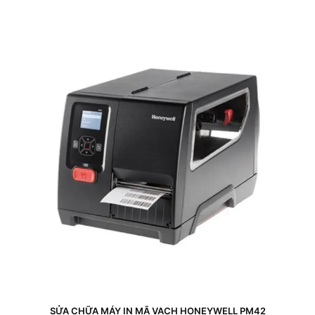
SỬA CHỮA MÁY IN MÃ VẠCH HONEYWELL PM42