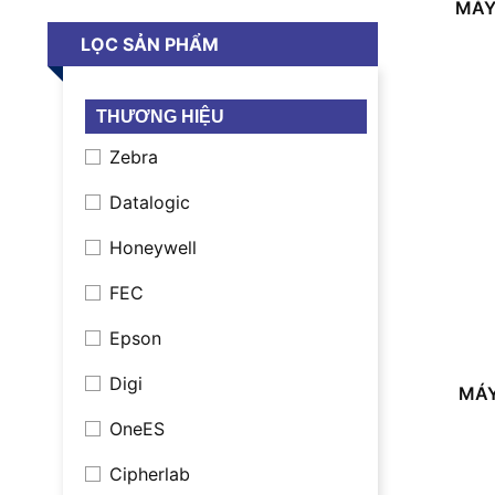
MÁY
LỌC SẢN PHẨM
THƯƠNG HIỆU
Zebra
Datalogic
Honeywell
FEC
Epson
Digi
MÁY
OneES
Cipherlab