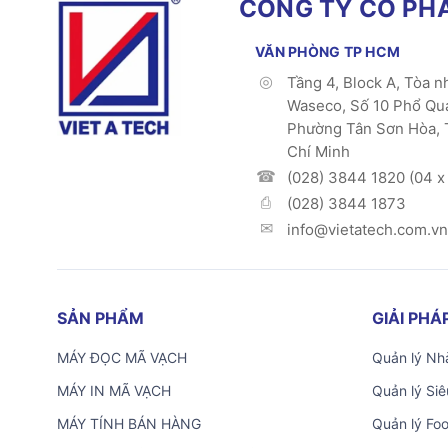
CÔNG TY CỔ PHẦ
VĂN PHÒNG TP HCM
Tầng 4, Block A, Tòa n
Waseco, Số 10 Phổ Qu
Phường Tân Sơn Hòa, 
Chí Minh
(028) 3844 1820 (04 x 
(028) 3844 1873
info@vietatech.com.vn
SẢN PHẨM
GIẢI PH
MÁY ĐỌC MÃ VẠCH
Quản lý Nhà
MÁY IN MÃ VẠCH
Quản lý Siê
MÁY TÍNH BÁN HÀNG
Quản lý Fo