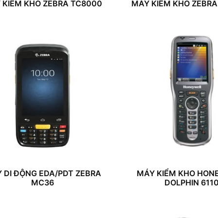
 KIỂM KHO ZEBRA TC8000
MÁY KIỂM KHO ZEBR
 DI ĐỘNG EDA/PDT ZEBRA
MÁY KIỂM KHO HON
MC36
DOLPHIN 611