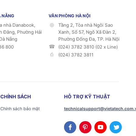
À NẴNG
VĂN PHÒNG HÀ NỘI
òa nhà Danabook,
Tầng 2, Tòa nhà Ngôi Sao
h Đằng, Phường Hải
Xanh, Số 57, Ngõ Xã Đàn 2,
 Đà Nẵng
Phường Đống Đa, TP. Hà Nội
36 800
(024) 3782 3810 (02 x Line)
(024) 3782 3811
CHÍNH SÁCH
HỖ TRỢ KỸ THUẬT
Chính sách bảo mật
technicalsupport@vietatech.com.