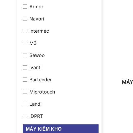
Armor
Navori
Intermec
M3
Sewoo
Ivanti
Bartender
MÁY
Microtouch
Landi
iDPRT
MÁY KIỂM KHO