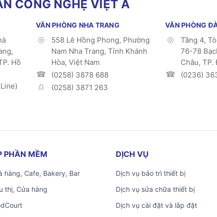
N CÔNG NGHỆ VIỆT Á
VĂN PHÒNG NHA TRANG
VĂN PHÒNG Đ
hà
558 Lê Hồng Phong, Phường
Tầng 4, T
ang,
Nam Nha Trang, Tỉnh Khánh
76-78 Bạc
TP. Hồ
Hòa, Việt Nam
Châu, TP.
(0258) 3878 688
(0236) 36
Line)
(0258) 3871 263
ÁP PHẦN MỀM
DỊCH VỤ
 hàng, Cafe, Bakery, Bar
Dịch vụ bảo trì thiết bị
u thị, Cửa hàng
Dịch vụ sửa chữa thiết bị
odCourt
Dịch vụ cài đặt và lắp đặt