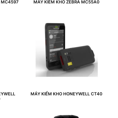
A MC4597
MÁY KIỂM KHO ZEBRA MC55A0
EYWELL
MÁY KIỂM KHO HONEYWELL CT40
0