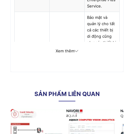
Service.
Bảo mật và
quản lý cho tất
cả các thiết bị
di động cũng
như các thiết bị
đầu cuối IoT
Xem thêm
Hỗ trợ đa hệ
thông minh của
điều hành
bạn (Android,
iOS, macOS,
Windows và
Linux) từ một
giao diện người
SẢN PHẨM LIÊN QUAN
dùng tích hợp
duy nhất.
Triển khai thiết
bị từ xa bằng
cách sử dụng
cấu hình và gói