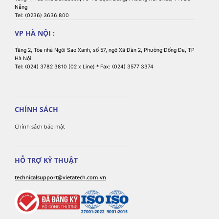
danh sách
Nẵng
trắng để kiểm
Tel: (0236) 3636 800
Quản lý Ứng
soát tính khả
dụng
VP HÀ NỘI :
dụng của ứng
dụng trong
Tầng 2, Tòa nhà Ngôi Sao Xanh, số 57, ngõ Xã Đàn 2, Phường Đống Đa, TP
công ty.
Hà Nội
Tel: (024) 3782 3810 (02 x Line) * Fax: (024) 3577 3374
Cấu hình ứng
dụng sẽ tự
động hóa cấu
hình của ứng
CHÍNH SÁCH
dụng được cài
Chính sách bảo mật
đặt trên thiết
bị, giúp ứng
dụng sẵn sàng
hoạt động cho
HỖ TRỢ KỸ THUẬT
người dùng
technicalsupport@vietatech.com.vn
cuối.
Bảo mật các tệp
công ty với
SOTI Hub.