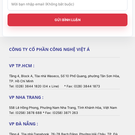
di động
Samsung Knox
(KME),
GỬI BÌNH LUẬN
Windows
Autopilot và
Zebra
StageNow.
CÔNG TY CỔ PHẦN CÔNG NGHỆ VIỆT Á
Cung cấp một
ứng dụng phù
VP TP.HCM :
hợp cho đúng
nhân viên với
Tầng 4, Block A, Tòa nhà Waseco, Số 10 Phổ Quang, phường Tân Sơn Hòa,
sự tích hợp
TP. Hồ Chí Minh
Tel: (028) 3844 1820 (04 x Line) * Fax: (028) 3844 1873
chặt chẽ với
Quản lý giấy
VP NHA TRANG :
phép của Apple
App Store và
558 Lê Hồng Phong, Phường Nam Nha Trang, Tỉnh Khánh Hòa, Việt Nam
Google Play.
Tel: (0258) 3878 688 * Fax: (0258) 3871 263
VP ĐÀ NẴNG :
Sử dụng danh
sách đen /
Tầng 4, Tòa nhà Danabook, 76-78 Bạch Đằng, Phường Hải Châu, TP. Đà