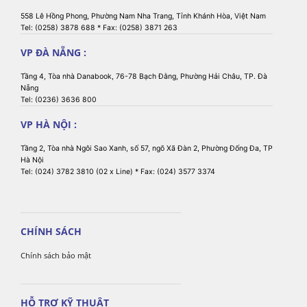
558 Lê Hồng Phong, Phường Nam Nha Trang, Tỉnh Khánh Hòa, Việt Nam
Tel: (0258) 3878 688 * Fax: (0258) 3871 263
VP ĐÀ NẴNG :
Tầng 4, Tòa nhà Danabook, 76-78 Bạch Đằng, Phường Hải Châu, TP. Đà
Nẵng
Tel: (0236) 3636 800
VP HÀ NỘI :
Tầng 2, Tòa nhà Ngôi Sao Xanh, số 57, ngõ Xã Đàn 2, Phường Đống Đa, TP
Hà Nội
Tel: (024) 3782 3810 (02 x Line) * Fax: (024) 3577 3374
CHÍNH SÁCH
Chính sách bảo mật
HỖ TRỢ KỸ THUẬT