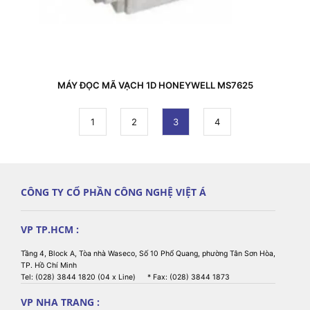
MÁY ĐỌC MÃ VẠCH 1D HONEYWELL MS7625
1
2
3
4
CÔNG TY CỔ PHẦN CÔNG NGHỆ VIỆT Á
VP TP.HCM :
Tầng 4, Block A, Tòa nhà Waseco, Số 10 Phổ Quang, phường Tân Sơn Hòa,
TP. Hồ Chí Minh
Tel: (028) 3844 1820 (04 x Line) * Fax: (028) 3844 1873
VP NHA TRANG :