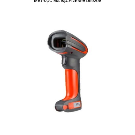
MÁY ĐỌC MÃ VẠCH ZEBRA DS9208