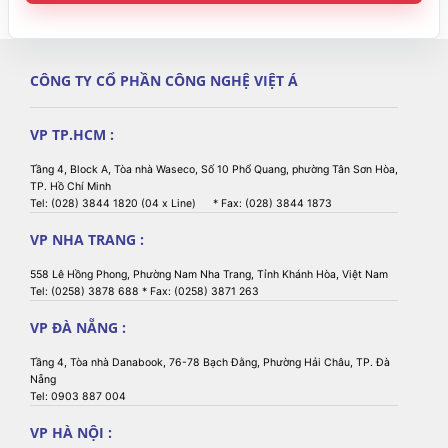
CÔNG TY CỔ PHẦN CÔNG NGHỆ VIỆT Á
VP TP.HCM :
Tầng 4, Block A, Tòa nhà Waseco, Số 10 Phổ Quang, phường Tân Sơn Hòa,
TP. Hồ Chí Minh
Tel: (028) 3844 1820 (04 x Line) * Fax: (028) 3844 1873
VP NHA TRANG :
558 Lê Hồng Phong, Phường Nam Nha Trang, Tỉnh Khánh Hòa, Việt Nam
Tel: (0258) 3878 688 * Fax: (0258) 3871 263
VP ĐÀ NẴNG :
Tầng 4, Tòa nhà Danabook, 76-78 Bạch Đằng, Phường Hải Châu, TP. Đà
Nẵng
Tel: 0903 887 004
VP HÀ NỘI :