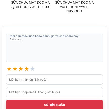
SỬA CHỮA MÁY ĐỌC MÃ
SỬA CHỮA MÁY ĐỌC MÃ
MÁ
VẠCH HONEYWELL 1950G
VẠCH HONEYWELL
HON
1950GHD
Mời bạn thảo luận hoặc đánh giá về sản phẩm này
★
★
★
★
★
GỬI BÌNH LUẬN