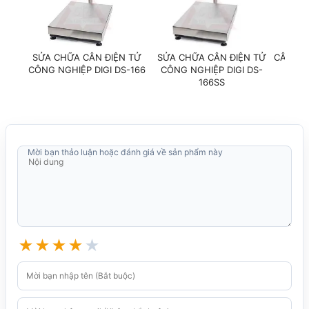
SỬA CHỮA CÂN ĐIỆN TỬ
SỬA CHỮA CÂN ĐIỆN TỬ
CÂN ĐI
CÔNG NGHIỆP DIGI DS-166
CÔNG NGHIỆP DIGI DS-
166SS
Mời bạn thảo luận hoặc đánh giá về sản phẩm này
★
★
★
★
★