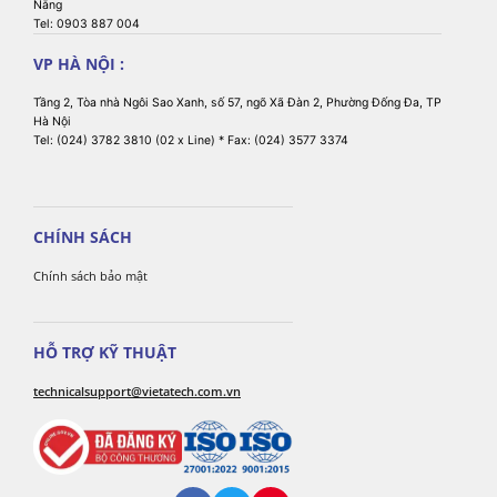
Nẵng
Tel: 0903 887 004
VP HÀ NỘI :
Tầng 2, Tòa nhà Ngôi Sao Xanh, số 57, ngõ Xã Đàn 2, Phường Đống Đa, TP
Hà Nội
Tel: (024) 3782 3810 (02 x Line) * Fax: (024) 3577 3374
CHÍNH SÁCH
Chính sách bảo mật
HỖ TRỢ KỸ THUẬT
technicalsupport@vietatech.com.vn