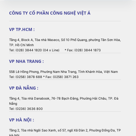
CÔNG TY CỔ PHẦN CÔNG NGHỆ VIỆT Á
VP TP.HCM :
Tầng 4, Block A, Tòa nhà Waseco, Số 10 Phổ Quang, phường Tân Sơn Hòa,
TP. Hồ Chí Minh
Tel: (028) 3844 1820 (04 x Line) * Fax: (028) 3844 1873
VP NHA TRANG :
558 Lê Hồng Phong, Phường Nam Nha Trang, Tỉnh Khánh Hòa, Việt Nam
Tel: (0258) 3878 688 * Fax: (0258) 3871 263
VP ĐÀ NẴNG :
Tầng 4, Tòa nhà Danabook, 76-78 Bạch Đằng, Phường Hải Châu, TP. Đà
Nẵng
Tel: (0236) 3636 800
VP HÀ NỘI :
Tầng 2, Tòa nhà Ngôi Sao Xanh, số 57, ngõ Xã Đàn 2, Phường Đống Đa, TP
Hà Nội