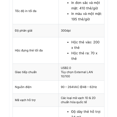
In đơn sắc và một
mặt: 410 thẻ/giờ
Tốc độ in tối đa
In màu và một mặt:
195 thẻ/giờ
Độ phân giải
300dpi
Hộc thẻ vào: 200
x thẻ
Hộc đựng thẻ tối đa
Hộc thẻ ra: 70 x
thẻ
USB2.0
Giao tiếp chuẩn
Tùy chọn External LAN
10/100
Nguồn điện
90 – 264VAC @48 – 62Hz
Các loại mã vạch 1D & 2D
Mã vạch hỗ trợ
chuẩn hóa quốc tế
Độ dày thẻ hỗ trợ:
24 mil