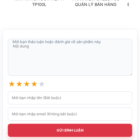
TP100L
QUẢN LÝ BÁN HÀNG
ĐỊNH 
Mời bạn thảo luận hoặc đánh giá về sản phẩm này
★
★
★
★
★
GỬI BÌNH LUẬN