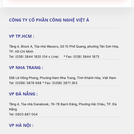
CÔNG TY CỔ PHẦN CÔNG NGHỆ VIỆT Á
VP TP.HCM :
Tầng 4, Block A, Tòa nhà Waseco, Số 10 Phổ Quang, phường Tân Sơn Hòa,
TP. Hồ Chí Minh
Tel: (028) 3844 1820 (04 x Line) * Fax: (028) 3844 1873
VP NHA TRANG :
558 Lê Hồng Phong, Phường Nam Nha Trang, Tỉnh Khánh Hòa, Việt Nam
Tel: (0258) 3878 688 * Fax: (0258) 3871 263
VP ĐÀ NẴNG :
Tầng 4, Tòa nhà Danabook, 76-78 Bạch Đằng, Phường Hải Châu, TP. Đà
Nẵng
Tel: 0903 887 004
VP HÀ NỘI :