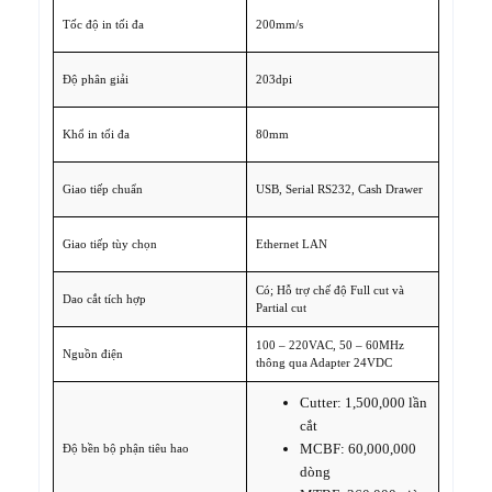
Tốc độ in tối đa
200mm/s
Độ phân giải
203dpi
Khổ in tối đa
80mm
Giao tiếp chuẩn
USB, Serial RS232, Cash Drawer
Giao tiếp tùy chọn
Ethernet LAN
Có; Hỗ trợ chế độ Full cut và
Dao cắt tích hợp
Partial cut
100 – 220VAC, 50 – 60MHz
Nguồn điện
thông qua Adapter 24VDC
Cutter: 1,500,000 lần
cắt
MCBF: 60,000,000
Độ bền bộ phận tiêu hao
dòng