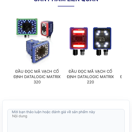
- Tiếng bíp,
Tính năng khác
- Nút nhấn X-PRESS™,
- 6 đèn LED (Nguồn; Sẵn sàng,
Tốt, Kích hoạt, Com, Trạng thái,
Mạng Ethernet)
Tính năng môi trường
Nhiệt độ hoạt động
0 đến 45°C
Độ ẩm
90% không ngưng tụ
Kháng bụi, kháng nước
IP65
ĐẦU ĐỌC MÃ VẠCH CỐ
ĐẦU ĐỌC MÃ VẠCH CỐ
ĐẦU 
ĐỊNH DATALOGIC MATRIX
ĐỊNH DATALOGIC MATRIX
ĐỊNH 
320
220
Mời bạn thảo luận hoặc đánh giá về sản phẩm này