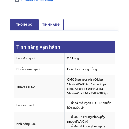
THÔNG SỐ
TÍNH NĂNG
Tính năng vận hành
Loại đầu quét
2D Imager
Nguồn sáng quét
Đèn chiếu sáng trắng
CMOS sensor with Global
Shutter/WVGA - 752x480 px
Image sensor
CMOS sensor with Global
Shutter/1.2 MP - 1280x960 px
- Tất cả mã vạch 1D, 2D chuẩn
Loại mã vạch
hóa quốc tế
- Tối đa 57 khung hình/giây
(model WVGA)
Khả năng đọc
- Tối đa 36 khung hình/giây