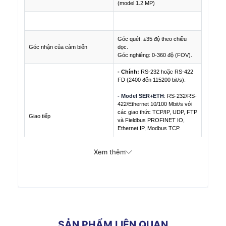
(model 1.2 MP)
Góc quét: ±35 độ theo chiều
Góc nhận của cảm biến
dọc.
Góc nghiêng: 0-360 độ (FOV).
- Chính:
RS-232 hoặc RS-422
FD (2400 đến 115200 bit/s).
- Model SER+ETH
: RS-232/RS-
422/Ethernet 10/100 Mbit/s với
các giao thức TCP/IP, UDP, FTP
Giao tiếp
và Fieldbus PROFINET IO,
Ethernet IP, Modbus TCP.
- Model SER+USB
: RS-232/RS-
Xem thêm
422/USB 2.0 tốc độ cao (USB-
CDC, USB-HID)
- 5-30 VDC
Nguồn điện
- Tối đa 1.6 tới 2.4 W
- Điểm xanh
- Giao diện Human Machine X-
PRESS™
SẢN PHẨM LIÊN QUAN