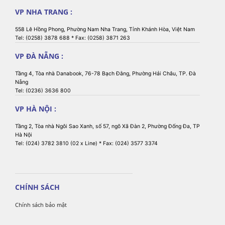
VP NHA TRANG :
558 Lê Hồng Phong, Phường Nam Nha Trang, Tỉnh Khánh Hòa, Việt Nam
Tel: (0258) 3878 688 * Fax: (0258) 3871 263
VP ĐÀ NẴNG :
Tầng 4, Tòa nhà Danabook, 76-78 Bạch Đằng, Phường Hải Châu, TP. Đà
Nẵng
Tel: (0236) 3636 800
VP HÀ NỘI :
Tầng 2, Tòa nhà Ngôi Sao Xanh, số 57, ngõ Xã Đàn 2, Phường Đống Đa, TP
Hà Nội
Tel: (024) 3782 3810 (02 x Line) * Fax: (024) 3577 3374
CHÍNH SÁCH
Chính sách bảo mật