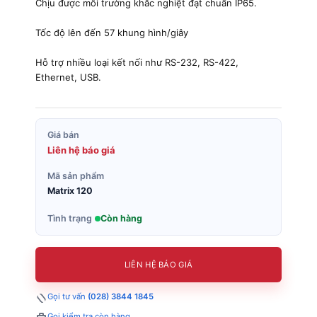
Chịu được môi trường khắc nghiệt đạt chuẩn IP65.
Tốc độ lên đến 57 khung hình/giây
Hỗ trợ nhiều loại kết nối như RS-232, RS-422,
Ethernet, USB.
Giá bán
Liên hệ báo giá
Mã sản phẩm
Matrix 120
Tình trạng
Còn hàng
LIÊN HỆ BÁO GIÁ
Gọi tư vấn
(028) 3844 1845
Gọi kiểm tra còn hàng