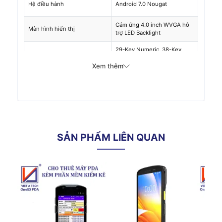
Hệ điều hành
Android 7.0 Nougat
Cảm ứng 4.0 inch WVGA hỗ
Màn hình hiển thị
trợ LED Backlight
29-Key Numeric, 38-Key
Bàn phím
Function Numeric, 47-Key-
Xem thêm
Alphanumeric
USB 3.0 thông qua Cáp hay
Đế giao tiếp
Wifi 802.11 a/b/g/n/ac,
Giao tiếp
Bluetooth V4.1
NFC (Cấu hình Premium và
Premium Plus)
SẢN PHẨM LIÊN QUAN
Chuẩn: Pin sạc Li-
Ion 2700mAh
Premium, Premium
Nguồn điện
Plus và cấu hình
Gun: Pin sạc Li-Ion
5200mAh
Khe cắm thẻ nhớ
MicroSD có thể lên tới 32GB