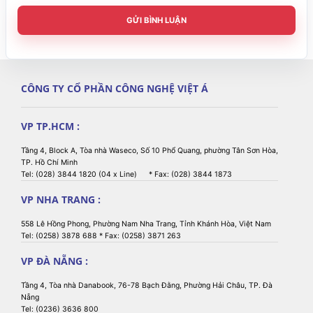
MC330K,…
GỬI BÌNH LUẬN
Tính năng
môi trường
o
o
Nhiệt độ hoạt động
-20
C đến 50
C,
CÔNG TY CỔ PHẦN CÔNG NGHỆ VIỆT Á
Độ ẩm
5 - 95% không ngưng tụ
VP TP.HCM :
Độ bền
Cho phép rơi từ độ cao 1.5m
Tầng 4, Block A, Tòa nhà Waseco, Số 10 Phổ Quang, phường Tân Sơn Hòa,
TP. Hồ Chí Minh
Tel: (028) 3844 1820 (04 x Line) * Fax: (028) 3844 1873
Chuẩn môi trường khắc
IP54
nghiệt
VP NHA TRANG :
558 Lê Hồng Phong, Phường Nam Nha Trang, Tỉnh Khánh Hòa, Việt Nam
Tel: (0258) 3878 688 * Fax: (0258) 3871 263
VP ĐÀ NẴNG :
Tầng 4, Tòa nhà Danabook, 76-78 Bạch Đằng, Phường Hải Châu, TP. Đà
Nẵng
Tel: (0236) 3636 800