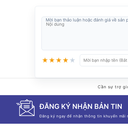
Mời bạn thảo luận hoặc đánh giá về sản
★
★
★
★
★
Cần sự trợ gi
ĐĂNG KÝ NHẬN BẢN TIN
Đăng ký ngay để nhận thông tin khuyến mãi 