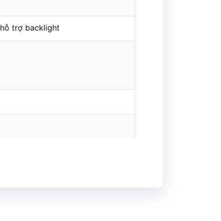
 hỗ trợ backlight
k (PTT)