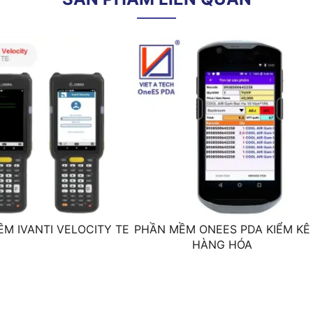
o
o
-20
C
đến 50
C,
0 - 95% không ngưng tụ
Cho phép rơi từ độ cao 2.4m
IP67
M IVANTI VELOCITY TE
PHẦN MỀM ONEES PDA KIỂM KÊ
HÀNG HÓA