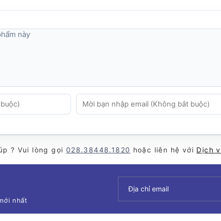
 phẩm này
úp ? Vui lòng gọi
028.38448.1820
hoặc liên hệ với
Dịch 
mới nhất