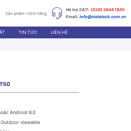
Hỗ trợ 24/7:
(028) 3844 1845
Sản phẩm chính hãng
Email:
info@vietatech.com.vn
ẤT
TIN TỨC
LIÊN HỆ
CT50
oặc Android 6.0
 Outdoor viewable