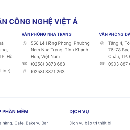
N CÔNG NGHỆ VIỆT Á
VĂN PHÒNG NHA TRANG
VĂN PHÒNG Đ
hà
558 Lê Hồng Phong, Phường
Tầng 4, T
ang,
Nam Nha Trang, Tỉnh Khánh
76-78 Bạc
TP. Hồ
Hòa, Việt Nam
Châu, TP.
(0258) 3878 688
0903 887 
Line)
(0258) 3871 263
ÁP PHẦN MỀM
DỊCH VỤ
 hàng, Cafe, Bakery, Bar
Dịch vụ bảo trì thiết bị