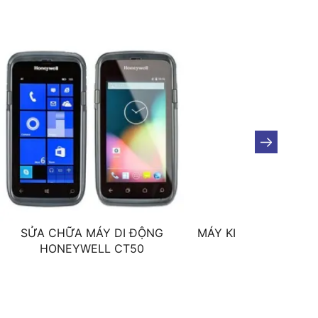
SỬA CHỮA MÁY DI ĐỘNG
MÁY KIỂM KHO HON
HONEYWELL CT50
TECTON MX7