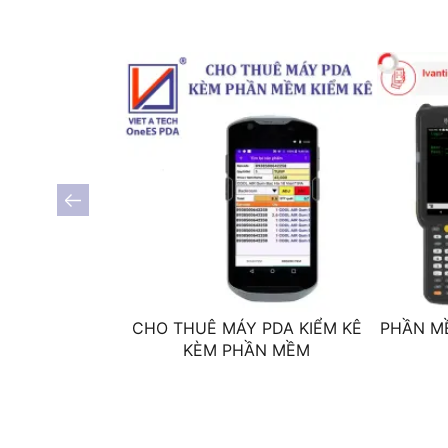
Tính năng
môi trường
Nhiệt độ hoạt động
Độ ẩm
Độ bền
Chuẩn môi trường khắc nghiệt
CHO THUÊ MÁY PDA KIỂM KÊ
PHẦN MỀ
KÈM PHẦN MỀM