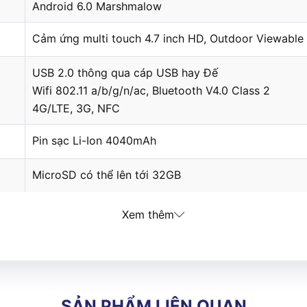
Android 6.0 Marshmalow
Cảm ứng multi touch 4.7 inch HD, Outdoor Viewable
USB 2.0 thông qua cáp USB hay Đế
Wifi 802.11 a/b/g/n/ac, Bluetooth V4.0 Class 2
4G/LTE, 3G, NFC
Pin sạc Li-Ion 4040mAh
MicroSD có thể lên tới 32GB
8MP Autofocus
Xem thêm
A-GPS
Hỗ trợ VOIP, VPN (IPSec V4/L2TP, PPTP), Push to tal
SẢN PHẨM LIÊN QUAN