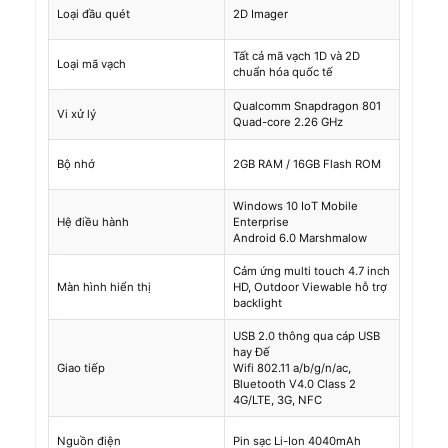
Loại đầu quét
2D Imager
Tất cả mã vạch 1D và 2D
Loại mã vạch
chuẩn hóa quốc tế
Qualcomm Snapdragon 801
Vi xử lý
Quad-core 2.26 GHz
Bộ nhớ
2GB RAM / 16GB Flash ROM
Windows 10 IoT Mobile
Hệ điều hành
Enterprise
Android 6.0 Marshmalow
Cảm ứng multi touch 4.7 inch
Màn hình hiển thị
HD, Outdoor Viewable hỗ trợ
backlight
USB 2.0 thông qua cáp USB
hay Đế
Giao tiếp
Wifi 802.11 a/b/g/n/ac,
Bluetooth V4.0 Class 2
4G/LTE, 3G, NFC
Nguồn điện
Pin sạc Li-Ion 4040mAh