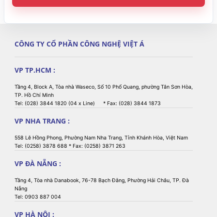
CÔNG TY CỔ PHẦN CÔNG NGHỆ VIỆT Á
VP TP.HCM :
Tầng 4, Block A, Tòa nhà Waseco, Số 10 Phổ Quang, phường Tân Sơn Hòa,
TP. Hồ Chí Minh
Tel: (028) 3844 1820 (04 x Line) * Fax: (028) 3844 1873
VP NHA TRANG :
558 Lê Hồng Phong, Phường Nam Nha Trang, Tỉnh Khánh Hòa, Việt Nam
Tel: (0258) 3878 688 * Fax: (0258) 3871 263
VP ĐÀ NẴNG :
Tầng 4, Tòa nhà Danabook, 76-78 Bạch Đằng, Phường Hải Châu, TP. Đà
Nẵng
Tel: 0903 887 004
VP HÀ NỘI :