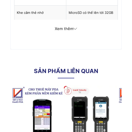
Khe cắm thẻ nhớ
MicroSD có thể lên tới 32GB
Camera
8MP Autofocus
Xem thêm
GPS
A-GPS
Hỗ trợ VOIP, VPN (IPSec
Các thông số khác
V4/L2TP, PPTP), Push to talk
(PTT)
SẢN PHẨM LIÊN QUAN
Tính năng
môi trường
o
o
Nhiệt độ hoạt động
-20
C
đến 50
C,
Độ ẩm
0 - 95% không ngưng tụ
Độ bền
Cho phép rơi từ độ cao 2.4m