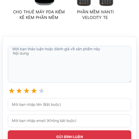
Chuẩn môi trường khắc
IP67
nghiệt
CHO THUÊ MÁY PDA KIỂM
PHẦN MỀM IVANTI
PHẦN
KÊ KÈM PHẦN MỀM
VELOCITY TE
KIỂ
Mời bạn thảo luận hoặc đánh giá về sản phẩm này
★
★
★
★
★
GỬI BÌNH LUẬN