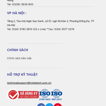
Nẵng
Tel: (0236) 3636 800
VP HÀ NỘI :
Tầng 2, Tòa nhà Ngôi Sao Xanh, số 57, ngõ Xã Đàn 2, Phường Đống Đa, TP
Hà Nội
Tel: (024) 3782 3810 (02 x Line) * Fax: (024) 3577 3374
CHÍNH SÁCH
Chính sách bảo mật
HỖ TRỢ KỸ THUẬT
technicalsupport@vietatech.com.vn