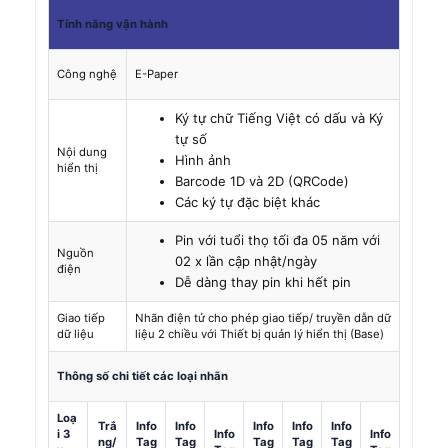
Tính năng vận hành
Công nghệ
E-Paper
Ký tự chữ Tiếng Việt có dấu và Ký
tự số
Nội dung
Hình ảnh
hiển thị
Barcode 1D và 2D (QRCode)
Các ký tự đặc biệt khác
Pin với tuổi thọ tối đa 05 năm với
Nguồn
02 x lần cập nhật/ngày
điện
Dễ dàng thay pin khi hết pin
Giao tiếp
Nhãn điện tử cho phép giao tiếp/ truyền dẫn dữ
dữ liệu
liệu 2 chiều với Thiết bị quản lý hiển thị (Base)
Thông số chi tiết các loại nhãn
Loạ
Trắ
Info
Info
Info
Info
Info
i 3
Info
Info
ng/
Tag
Tag
Tag
Tag
Tag