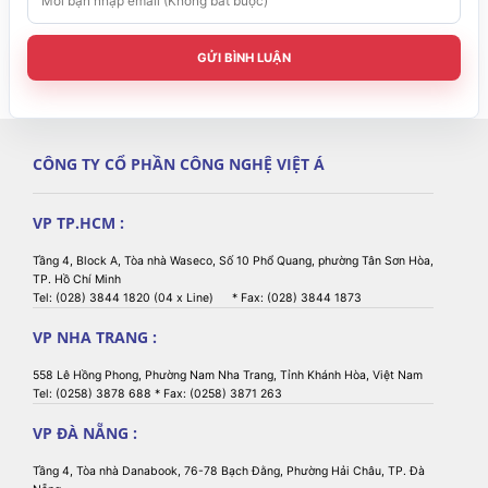
152
264
212
Pix
h
x15
x17
400x300
x10
264x176
els
thư
2
6
4
ớc
GỬI BÌNH LUẬN
hiể
28x
58x
49x
n
mm
85x65
57x38
28
39
24
thị
Độ phân
140
117
120
111
117
giải (dpi)
CÔNG TY CỔ PHẦN CÔNG NGHỆ VIỆT Á
Tùy chọn
(Factory
-
NFC
VP TP.HCM :
Install)
Tầng 4, Block A, Tòa nhà Waseco, Số 10 Phổ Quang, phường Tân Sơn Hòa,
TP. Hồ Chí Minh
Tel: (028) 3844 1820 (04 x Line) * Fax: (028) 3844 1873
VP NHA TRANG :
558 Lê Hồng Phong, Phường Nam Nha Trang, Tỉnh Khánh Hòa, Việt Nam
Tel: (0258) 3878 688 * Fax: (0258) 3871 263
VP ĐÀ NẴNG :
Tầng 4, Tòa nhà Danabook, 76-78 Bạch Đằng, Phường Hải Châu, TP. Đà