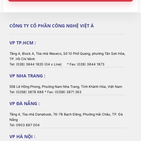
CÔNG TY CỔ PHẦN CÔNG NGHỆ VIỆT Á
VP TP.HCM :
Tầng 4, Block A, Tòa nhà Waseco, Số 10 Phổ Quang, phường Tân Sơn Hòa,
TP. Hồ Chí Minh
Tel: (028) 3844 1820 (04 x Line) * Fax: (028) 3844 1873
VP NHA TRANG :
558 Lê Hồng Phong, Phường Nam Nha Trang, Tỉnh Khánh Hòa, Việt Nam
Tel: (0258) 3878 688 * Fax: (0258) 3871 263
VP ĐÀ NẴNG :
Tầng 4, Tòa nhà Danabook, 76-78 Bạch Đằng, Phường Hải Châu, TP. Đà
Nẵng
Tel: 0903 887 004
VP HÀ NỘI :