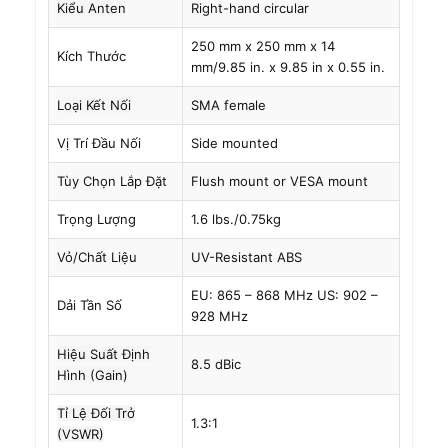
Kiểu Anten
Right-hand circular
250 mm x 250 mm x 14
Kích Thước
mm/9.85 in. x 9.85 in x 0.55 in.
Loại Kết Nối
SMA female
Vị Trí Đầu Nối
Side mounted
Tùy Chọn Lắp Đặt
Flush mount or VESA mount
Trọng Lượng
1.6 lbs./0.75kg
Vỏ/Chất Liệu
UV-Resistant ABS
EU: 865 – 868 MHz US: 902 –
Dải Tần Số
928 MHz
Hiệu Suất Định
8.5 dBic
Hình (Gain)
Tỉ Lệ Đối Trở
1.3:1
(VSWR)