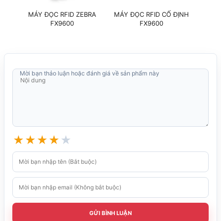
MÁY ĐỌC RFID ZEBRA
MÁY ĐỌC RFID CỐ ĐỊNH
MÁY 
FX9600
FX9600
Mời bạn thảo luận hoặc đánh giá về sản phẩm này
★
★
★
★
★
GỬI BÌNH LUẬN