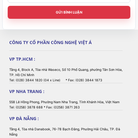
GỬI BÌNH LUẬN
CÔNG TY CỔ PHẦN CÔNG NGHỆ VIỆT Á
VP TP.HCM :
Tầng 4, Block A, Tòa nhà Waseco, Số 10 Phổ Quang, phường Tân Sơn Hòa,
TP. Hồ Chí Minh
Tel: (028) 3844 1820 (04 x Line) * Fax: (028) 3844 1873
VP NHA TRANG :
558 Lê Hồng Phong, Phường Nam Nha Trang, Tỉnh Khánh Hòa, Việt Nam
Tel: (0258) 3878 688 * Fax: (0258) 3871 263
VP ĐÀ NẴNG :
Tầng 4, Tòa nhà Danabook, 76-78 Bạch Đằng, Phường Hải Châu, TP. Đà
Nẵng