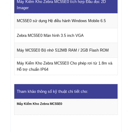
Máy Kiểm Kho Zebra MC55E0 tích hợp Đầu đọc 2D
Imager
MC55E0 sử dụng Hệ điều hành Windows Mobile 6.5
Zebra MC55E0 Màn hình 3.5 inch VGA
Máy MC55E0 Bộ nhớ 512MB RAM / 2GB Flash ROM
Máy Kiểm Kho Zebra MC55E0 Cho phép rơi từ 1.8m và
Hỗ trợ chuẩn IP64
Tham khảo thông số kỹ thuật chi tiết cho:
Máy Kiểm Kho Zebra MC55E0