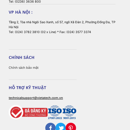
Tel: (0236) 3636 800
VP HÀ NỘI :
Tầng 2, Tòa nhà Ngôi Sao Xanh, số 57, ngõ Xã Đàn 2, Phường Đống Đa, TP
Hà Nội
Tel: (024) 3782 3810 (02 x Line) * Fax: (024) 3577 3374
CHÍNH SÁCH
Chính sách bảo mật
HỖ TRỢ KỸ THUẬT
technicalsupport@vietatech.com.vn