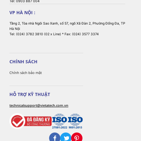
Tel: 0903 887 004
VP HÀ NỘI :
Tầng 2, Tòa nhà Ngôi Sao Xanh, số 57, ngõ Xã Đàn 2, Phường Đống Đa, TP
Hà Nội
Tel: (024) 3782 3810 (02 x Line) * Fax: (024) 3577 3374
CHÍNH SÁCH
Chính sách bảo mật
HỖ TRỢ KỸ THUẬT
technicalsupport@vietatech.com.vn