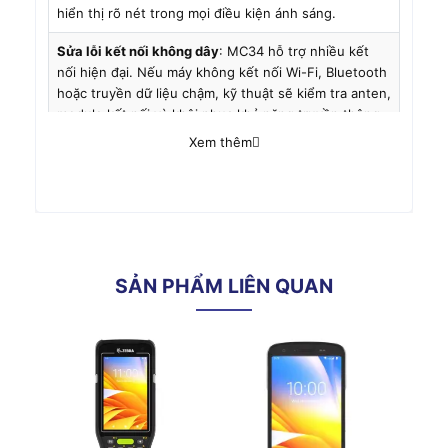
hiển thị rõ nét trong mọi điều kiện ánh sáng.
Sửa lỗi kết nối không dây
: MC34 hỗ trợ nhiều kết
nối hiện đại. Nếu máy không kết nối Wi-Fi, Bluetooth
hoặc truyền dữ liệu chậm, kỹ thuật sẽ kiểm tra anten,
module kết nối và khôi phục khả năng truyền thông.
Xem thêm
Xử lý sự cố về nguồn và pin
: Khi máy sạc không vào,
pin yếu nhanh hoặc không khởi động. Dịch vụ bao
gồm kiểm tra pin, cổng sạc và mạch điện để đảm bảo
máy hoạt động ổn định cả ngày dài.
Sửa máy sau rơi vỡ, va đập
: MC3400 có thiết kế
bền, nhưng vẫn có thể hỏng sau va chạm mạnh.
SẢN PHẨM LIÊN QUAN
Chúng tôi kiểm tra toàn diện các linh kiện bên trong,
thay thế vỏ, bo mạch hoặc socket hư hỏng để khôi
phục hoàn toàn chức năng.
Sửa lỗi cảm biến
: Khi cảm biến ánh sáng, chuyển
động, định hướng hoạt động không chính xác. Đội
ngũ kỹ thuật sẽ hiệu chỉnh hoặc thay thế bộ cảm
biến để đảm bảo trải nghiệm sử dụng trơn tru.