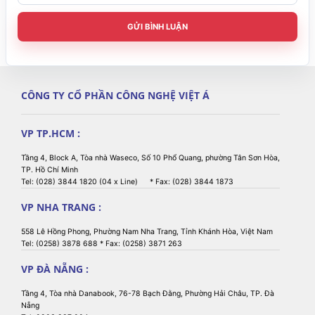
GỬI BÌNH LUẬN
CÔNG TY CỔ PHẦN CÔNG NGHỆ VIỆT Á
VP TP.HCM :
Tầng 4, Block A, Tòa nhà Waseco, Số 10 Phổ Quang, phường Tân Sơn Hòa,
TP. Hồ Chí Minh
Tel: (028) 3844 1820 (04 x Line) * Fax: (028) 3844 1873
VP NHA TRANG :
558 Lê Hồng Phong, Phường Nam Nha Trang, Tỉnh Khánh Hòa, Việt Nam
Tel: (0258) 3878 688 * Fax: (0258) 3871 263
VP ĐÀ NẴNG :
Tầng 4, Tòa nhà Danabook, 76-78 Bạch Đằng, Phường Hải Châu, TP. Đà
Nẵng