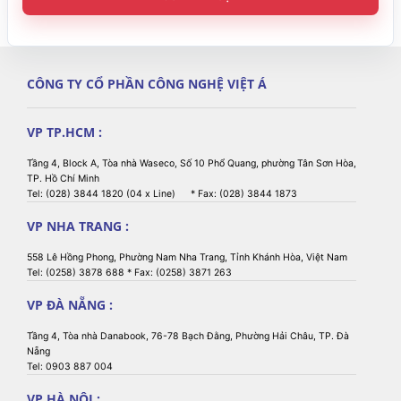
CÔNG TY CỔ PHẦN CÔNG NGHỆ VIỆT Á
VP TP.HCM :
Tầng 4, Block A, Tòa nhà Waseco, Số 10 Phổ Quang, phường Tân Sơn Hòa,
TP. Hồ Chí Minh
Tel: (028) 3844 1820 (04 x Line) * Fax: (028) 3844 1873
VP NHA TRANG :
558 Lê Hồng Phong, Phường Nam Nha Trang, Tỉnh Khánh Hòa, Việt Nam
Tel: (0258) 3878 688 * Fax: (0258) 3871 263
VP ĐÀ NẴNG :
Tầng 4, Tòa nhà Danabook, 76-78 Bạch Đằng, Phường Hải Châu, TP. Đà
Nẵng
Tel: 0903 887 004
VP HÀ NỘI :