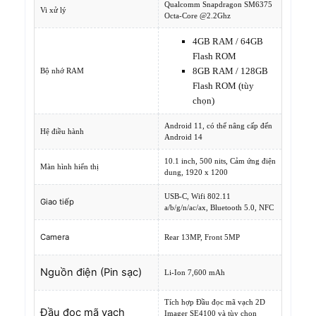
Qualcomm Snapdragon SM6375
Vi xử lý
Octa-Core @2.2Ghz
4GB RAM / 64GB
Flash ROM
8GB RAM / 128GB
Bộ nhớ RAM
Flash ROM (tùy
chọn)
Android 11, có thể nâng cấp đến
Hệ điều hành
Android 14
10.1 inch, 500 nits, Cảm ứng điện
Màn hình hiển thị
dung, 1920 x 1200
USB-C, Wifi 802.11
Giao tiếp
a/b/g/n/ac/ax, Bluetooth 5.0, NFC
Camera
Rear 13MP, Front 5MP
Nguồn điện (Pin sạc)
Li-Ion 7,600 mAh
Tích hợp Đầu đọc mã vạch 2D
Đầu đọc mã vạch
Imager SE4100 và tùy chọn