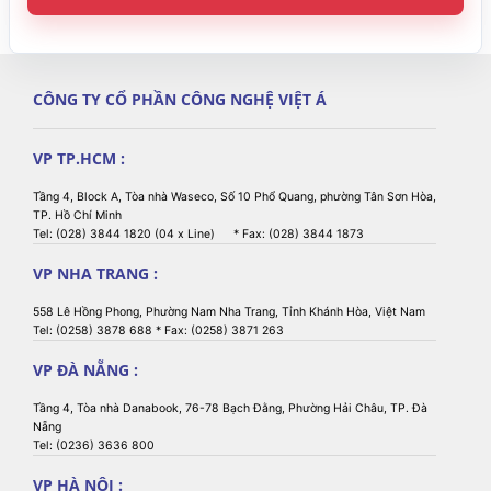
CÔNG TY CỔ PHẦN CÔNG NGHỆ VIỆT Á
VP TP.HCM :
Tầng 4, Block A, Tòa nhà Waseco, Số 10 Phổ Quang, phường Tân Sơn Hòa,
TP. Hồ Chí Minh
Tel: (028) 3844 1820 (04 x Line) * Fax: (028) 3844 1873
VP NHA TRANG :
558 Lê Hồng Phong, Phường Nam Nha Trang, Tỉnh Khánh Hòa, Việt Nam
Tel: (0258) 3878 688 * Fax: (0258) 3871 263
VP ĐÀ NẴNG :
Tầng 4, Tòa nhà Danabook, 76-78 Bạch Đằng, Phường Hải Châu, TP. Đà
Nẵng
Tel: (0236) 3636 800
VP HÀ NỘI :