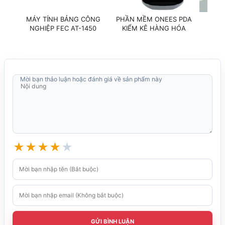
MÁY TÍNH BẢNG CÔNG
PHẦN MỀM ONEES PDA
PHẦN
NGHIỆP FEC AT-1450
KIỂM KÊ HÀNG HÓA
QUẢ
Mời bạn thảo luận hoặc đánh giá về sản phẩm này
★
★
★
★
★
GỬI BÌNH LUẬN