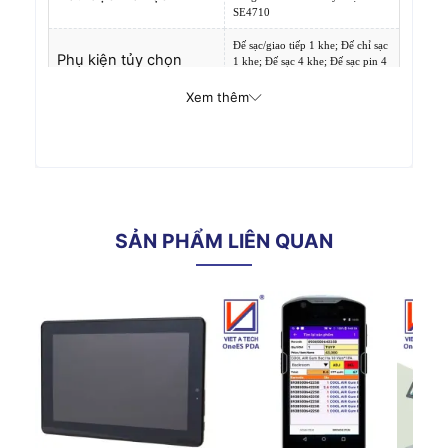
SE4710
Đế sạc/giao tiếp 1 khe; Đế chỉ sạc
Phụ kiện tủy chọn
1 khe; Đế sạc 4 khe; Đế sạc pin 4
khe; Cáp sạc USB-C
Xem thêm
Tính năng môi trường
Nhiệt độ hoạt động
o
o
-20
C đến 50
C,
Độ ẩm
10 - 90% không ngưng tụ
SẢN PHẨM LIÊN QUAN
Chuẩn môi trường khắc nghiệt
IP65
Độ bền
Cho phép rơi từ độ cao 1.2m