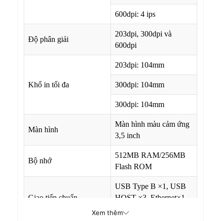
600dpi: 4 ips
203dpi, 300dpi và
Độ phân giải
600dpi
203dpi: 104mm
Khổ in tối đa
300dpi: 104mm
300dpi: 104mm
Màn hình màu cảm ứng
Màn hình
3,5 inch
512MB RAM/256MB
Bộ nhớ
Flash ROM
USB Type B ×1, USB
Giao tiếp chuẩn
HOST ×3, Ethernet×1,
RS232(9-pin) ×1
Xem thêm