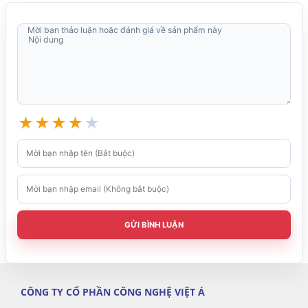
Các loại mã vạch 1D &
Mã vạch hỗ trợ
2D chuẩn hóa quốc tế
Mời bạn thảo luận hoặc đánh giá về sản phẩm này
36-pin Parallel Port, D-
Sub(15-pin), Wi-Fi
Peeler
Tùy chọn
★
★
★
★
★
Rewinding
Cutter
Label Roll Holder
0 đến 50℃@
Nhiệt độ hoạt động
độ ẩm 25% đến 85%
GỬI BÌNH LUẬN
không ngưng tụ
CÔNG TY CỔ PHẦN CÔNG NGHỆ VIỆT Á