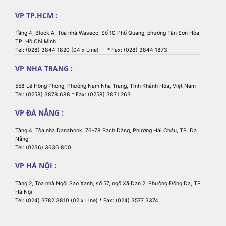
VP TP.HCM :
Tầng 4, Block A, Tòa nhà Waseco, Số 10 Phổ Quang, phường Tân Sơn Hòa,
TP. Hồ Chí Minh
Tel: (028) 3844 1820 (04 x Line) * Fax: (028) 3844 1873
VP NHA TRANG :
558 Lê Hồng Phong, Phường Nam Nha Trang, Tỉnh Khánh Hòa, Việt Nam
Tel: (0258) 3878 688 * Fax: (0258) 3871 263
VP ĐÀ NẴNG :
Tầng 4, Tòa nhà Danabook, 76-78 Bạch Đằng, Phường Hải Châu, TP. Đà
Nẵng
Tel: (0236) 3636 800
VP HÀ NỘI :
Tầng 2, Tòa nhà Ngôi Sao Xanh, số 57, ngõ Xã Đàn 2, Phường Đống Đa, TP
Hà Nội
Tel: (024) 3782 3810 (02 x Line) * Fax: (024) 3577 3374