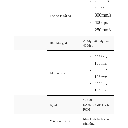
203dpi &
:
300dpi
300mm/s
Tốc độ in tối đa
406dpi:
250mm/s
203dpi, 300 dpi và
Độ phân giải
406dpi
:
203dpi
108 mm
:
300dpi
Khổ in tối đa
106 mm
:
406dpi
104 mm
128MB
Bộ nhớ
RAM/128MB Flash
ROM
Màn hình LCD màu,
Màn hình LCD
cảm ứng