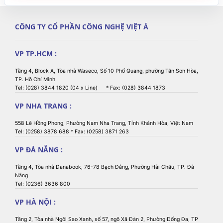
in/out, 4
analog
relay)
CÔNG TY CỔ PHẦN CÔNG NGHỆ VIỆT Á
Wifi
802.11
VP TP.HCM :
a/b/g/n &
Bluetooth
Tầng 4, Block A, Tòa nhà Waseco, Số 10 Phổ Quang, phường Tân Sơn Hòa,
TP. Hồ Chí Minh
0
Nhiệt độ hoạt động
5 – 40
C
Tel: (028) 3844 1820 (04 x Line) * Fax: (028) 3844 1873
VP NHA TRANG :
558 Lê Hồng Phong, Phường Nam Nha Trang, Tỉnh Khánh Hòa, Việt Nam
Tel: (0258) 3878 688 * Fax: (0258) 3871 263
VP ĐÀ NẴNG :
Tầng 4, Tòa nhà Danabook, 76-78 Bạch Đằng, Phường Hải Châu, TP. Đà
Nẵng
Tel: (0236) 3636 800
VP HÀ NỘI :
Tầng 2, Tòa nhà Ngôi Sao Xanh, số 57, ngõ Xã Đàn 2, Phường Đống Đa, TP