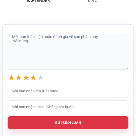
BARTENDER
ZT421
Các loại mã vạch 1D
Mã vạch hỗ trợ
& 2D chuẩn hóa
quốc tế
Hỗ trợ tương thích
Hỗ trợ khác
các tập lệnh IPL,
Mời bạn thảo luận hoặc đánh giá về sản phẩm này
DPL, ZPL II
Cutter
Rewinder
Parallel
interface
Peel off
★
★
★
★
★
(self strip)
RFID UHF
Dual Serial
interface
Dual USB
host
Các tùy chọn khác
Industrial
GỬI BÌNH LUẬN
interface
(8 digital