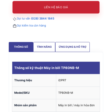
LIÊN HỆ BÁO GIÁ
Gọi tư vấn
(028) 3844 1845
Gọi kiểm tra còn hàng
THÔNG SỐ
TÍNH NĂNG
ỨNG DỤNG & HỖ TRỢ
Thông số kỹ thuật Máy in bill TP80NB-M
Thương hiệu
iDPRT
Model/SKU
TP80NB-M
Nhóm sản phẩm
Máy in bill / máy in hóa đơn