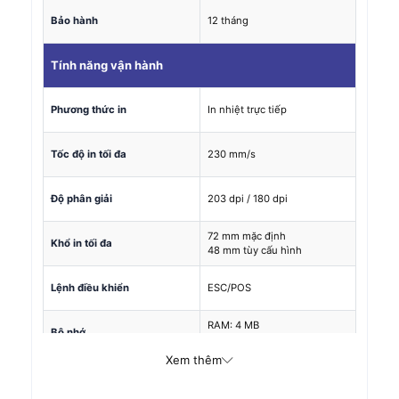
Bảo hành
12 tháng
Tính năng vận hành
Phương thức in
In nhiệt trực tiếp
Tốc độ in tối đa
230 mm/s
Độ phân giải
203 dpi / 180 dpi
72 mm mặc định
Khổ in tối đa
48 mm tùy cấu hình
Lệnh điều khiển
ESC/POS
RAM: 4 MB
Bộ nhớ
Flash: 4 MB
Xem thêm
USB Type-B
Giao tiếp chuẩn
Ethernet LAN
Cổng ngăn kéo đựng tiền