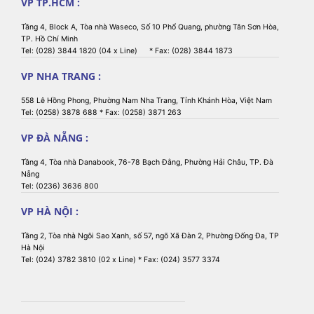
VP TP.HCM :
Tích hợp loa báo chíp Buzzer
Cảnh báo
bên trong
Tầng 4, Block A, Tòa nhà Waseco, Số 10 Phổ Quang, phường Tân Sơn Hòa,
Hỗ trợ loa ngoài tùy chọn
TP. Hồ Chí Minh
Wi-Fi
Tel: (028) 3844 1820 (04 x Line) * Fax: (028) 3844 1873
Tùy chọn
Bluetooth
VP NHA TRANG :
Tuổi thọ đầu in
100 km
558 Lê Hồng Phong, Phường Nam Nha Trang, Tỉnh Khánh Hòa, Việt Nam
Tel: (0258) 3878 688 * Fax: (0258) 3871 263
Tuổi thọ dao cắt
1 triệu lần cắt
VP ĐÀ NẴNG :
Môi trường và kích thước
Tầng 4, Tòa nhà Danabook, 76-78 Bạch Đằng, Phường Hải Châu, TP. Đà
Nẵng
Tel: (0236) 3636 800
0°C đến 45°C, độ ẩm 25%
Nhiệt độ hoạt động
đến 85% RH
VP HÀ NỘI :
-20°C đến 60°C, độ ẩm 5%
Nhiệt độ bảo quản
Tầng 2, Tòa nhà Ngôi Sao Xanh, số 57, ngõ Xã Đàn 2, Phường Đống Đa, TP
đến 95% RH
Hà Nội
Tel: (024) 3782 3810 (02 x Line) * Fax: (024) 3577 3374
145 mm x 123.5 mm x 120.3
Kích thước
mm
Chứng nhận
CCC, CE, FCC