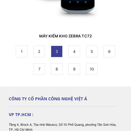
MÁY KIỂM KHO ZEBRA TC72
1
2
3
4
5
6
7
8
9
10
CÔNG TY CỔ PHẦN CÔNG NGHỆ VIỆT Á
VP TP.HCM :
Tầng 4, Block A, Tòa nhà Waseco, Số 10 Phổ Quang, phường Tân Sơn Hòa,
TP. Hồ Chí Minh