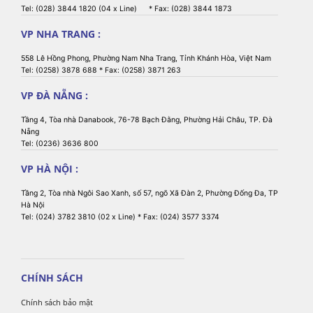
Tel: (028) 3844 1820 (04 x Line) * Fax: (028) 3844 1873
VP NHA TRANG :
558 Lê Hồng Phong, Phường Nam Nha Trang, Tỉnh Khánh Hòa, Việt Nam
Tel: (0258) 3878 688 * Fax: (0258) 3871 263
VP ĐÀ NẴNG :
Tầng 4, Tòa nhà Danabook, 76-78 Bạch Đằng, Phường Hải Châu, TP. Đà
Nẵng
Tel: (0236) 3636 800
VP HÀ NỘI :
Tầng 2, Tòa nhà Ngôi Sao Xanh, số 57, ngõ Xã Đàn 2, Phường Đống Đa, TP
Hà Nội
Tel: (024) 3782 3810 (02 x Line) * Fax: (024) 3577 3374
CHÍNH SÁCH
Chính sách bảo mật