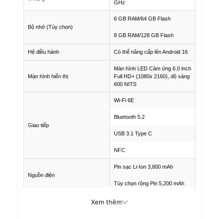
GHz
6 GB RAM/64 GB Flash
Bộ nhớ (Tùy chọn)
8 GB RAM/128 GB Flash
Hệ điều hành
Có thể nâng cấp lên Android 16
Màn hình LED Cảm ứng 6.0 inch
Màn hình hiển thị
Full HD+ (1080x 2160), độ sáng
600 NITS
Wi-Fi 6E
Bluetooth 5.2
Giao tiếp
USB 3.1 Type C
NFC
Pin sạc Li-Ion 3,800 mAh
Nguồn điện
Tùy chọn rộng Pin 5,200 mAh
Camera sau: 16 MP Autofocus
Xem thêm
Camera
Camera trước: 5 MP