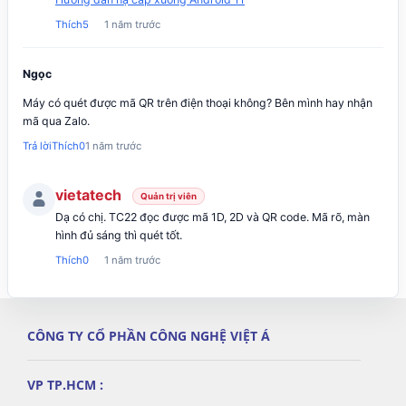
Thích
5
1 năm trước
Ngọc
Máy có quét được mã QR trên điện thoại không? Bên mình hay nhận
mã qua Zalo.
Trả lời
Thích
0
1 năm trước
vietatech
Quản trị viên
Dạ có chị. TC22 đọc được mã 1D, 2D và QR code. Mã rõ, màn
hình đủ sáng thì quét tốt.
Thích
0
1 năm trước
CÔNG TY CỔ PHẦN CÔNG NGHỆ VIỆT Á
VP TP.HCM :