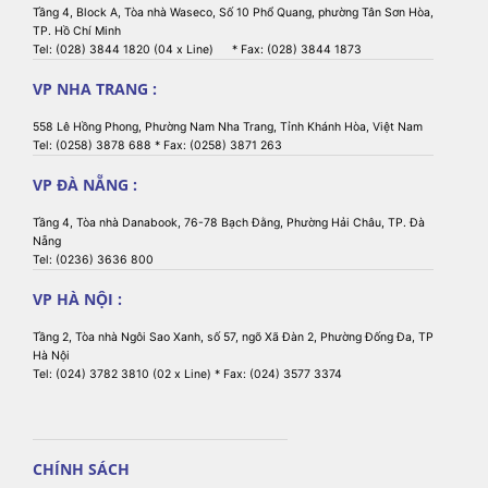
Tầng 4, Block A, Tòa nhà Waseco, Số 10 Phổ Quang, phường Tân Sơn Hòa,
TP. Hồ Chí Minh
Tel: (028) 3844 1820 (04 x Line) * Fax: (028) 3844 1873
VP NHA TRANG :
558 Lê Hồng Phong, Phường Nam Nha Trang, Tỉnh Khánh Hòa, Việt Nam
Tel: (0258) 3878 688 * Fax: (0258) 3871 263
VP ĐÀ NẴNG :
Tầng 4, Tòa nhà Danabook, 76-78 Bạch Đằng, Phường Hải Châu, TP. Đà
Nẵng
Tel: (0236) 3636 800
VP HÀ NỘI :
Tầng 2, Tòa nhà Ngôi Sao Xanh, số 57, ngõ Xã Đàn 2, Phường Đống Đa, TP
Hà Nội
Tel: (024) 3782 3810 (02 x Line) * Fax: (024) 3577 3374
CHÍNH SÁCH