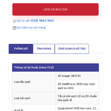
LIÊN HỆ BÁO GIÁ
Gọi tư vấn
(028) 3844 1845
Gọi kiểm tra còn hàng
THÔNG SỐ
TÍNH NĂNG
ỨNG DỤNG & HỖ TRỢ
Thông số kỹ thuật Zebra TC22
2D Imager SE4710
Loại đầu quét
2D IntelliFocus SE55 (tùy chọn
quét xa 12m)
Tất cả mã vạch 1D và 2D chuẩn
Loại mã vạch
hóa quốc tế
Qualcomm® 5430 hex-core, 2.1
Vi xử lý