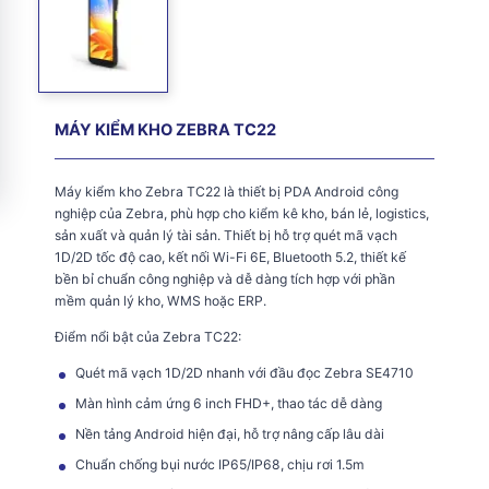
MÁY KIỂM KHO ZEBRA TC22
Máy kiểm kho Zebra TC22 là thiết bị PDA Android công
nghiệp của Zebra, phù hợp cho kiểm kê kho, bán lẻ, logistics,
sản xuất và quản lý tài sản. Thiết bị hỗ trợ quét mã vạch
1D/2D tốc độ cao, kết nối Wi-Fi 6E, Bluetooth 5.2, thiết kế
bền bỉ chuẩn công nghiệp và dễ dàng tích hợp với phần
mềm quản lý kho, WMS hoặc ERP.
Điểm nổi bật của Zebra TC22:
Quét mã vạch 1D/2D nhanh với đầu đọc Zebra SE4710
Màn hình cảm ứng 6 inch FHD+, thao tác dễ dàng
Nền tảng Android hiện đại, hỗ trợ nâng cấp lâu dài
Chuẩn chống bụi nước IP65/IP68, chịu rơi 1.5m