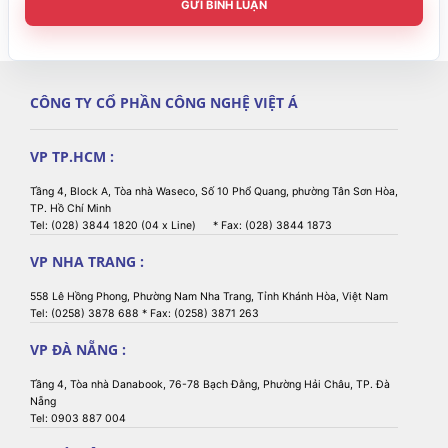
GỬI BÌNH LUẬN
CÔNG TY CỔ PHẦN CÔNG NGHỆ VIỆT Á
VP TP.HCM :
Tầng 4, Block A, Tòa nhà Waseco, Số 10 Phổ Quang, phường Tân Sơn Hòa,
TP. Hồ Chí Minh
Tel: (028) 3844 1820 (04 x Line) * Fax: (028) 3844 1873
VP NHA TRANG :
558 Lê Hồng Phong, Phường Nam Nha Trang, Tỉnh Khánh Hòa, Việt Nam
Tel: (0258) 3878 688 * Fax: (0258) 3871 263
VP ĐÀ NẴNG :
Tầng 4, Tòa nhà Danabook, 76-78 Bạch Đằng, Phường Hải Châu, TP. Đà
Nẵng
Tel: 0903 887 004