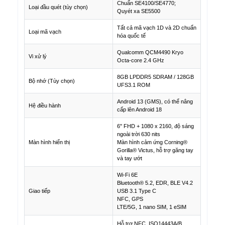
Chuẩn SE4100/SE4770;
Loại đầu quét (tùy chọn)
Quyét xa SE5500
Tất cả mã vạch 1D và 2D chuẩn
Loại mã vạch
hóa quốc tế
Qualcomm QCM4490 Kryo
Vi xử lý
Octa-core 2.4 GHz
8GB LPDDR5 SDRAM / 128GB
Bộ nhớ (Tùy chọn)
UFS3.1 ROM
Android 13 (GMS), có thể nâng
Hệ điều hành
cấp lên Android 18
6'' FHD + 1080 x 2160, độ sáng
ngoài trời 630 nits
Màn hình hiển thị
Màn hình cảm ứng Corning®
Gorilla® Victus, hỗ trợ găng tay
và tay ướt
Wi-Fi 6E
Bluetooth® 5.2, EDR, BLE V4.2
Giao tiếp
USB 3.1 Type C
NFC, GPS
LTE/5G, 1 nano SIM, 1 eSIM
Hỗ trợ NFC, ISO14443A/B,