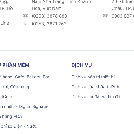
ang,
Nam Nha Trang, Tỉnh Khánh
76-78 Bạc
TP. Hồ
Hòa, Việt Nam
Châu, TP.
(0258) 3878 688
0903 887 
Line)
(0258) 3871 263
ÁP PHẦN MỀM
DỊCH VỤ
 hàng, Cafe, Bakery, Bar
Dịch vụ bảo trì thiết bị
u thị, Cửa hàng
Dịch vụ sửa chữa thiết bị
odCourt
Dịch vụ cài đặt và lắp đặt
nh chiếu - Digital Signage
o bằng PDA
 chỉ số Điện - Nước