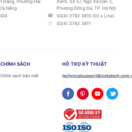
h Đằng, Phường Hải
Xanh, Số 57, Ngõ Xã Đàn 2,
 Đà Nẵng
Phường Đống Đa, TP. Hà Nội
004
(024) 3782 3810 (02 x Line)
(024) 3782 3811
CHÍNH SÁCH
HỖ TRỢ KỸ THUẬT
Chính sách bảo mật
technicalsupport@vietatech.com.