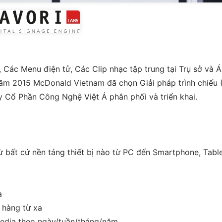
), Các Menu điện tử, Các Clip nhạc tập trung tại Trụ sở và 
ăm 2015 McDonald Vietnam đã chọn Giải pháp trình chiếu (
 Cổ Phần Công Nghệ Việt Á phân phối và triển khai.
từ bất cứ nền tảng thiết bị nào từ PC đến Smartphone, Tabl
a
 hàng từ xa
 Media theo ngày/tuần/tháng/năm, ...