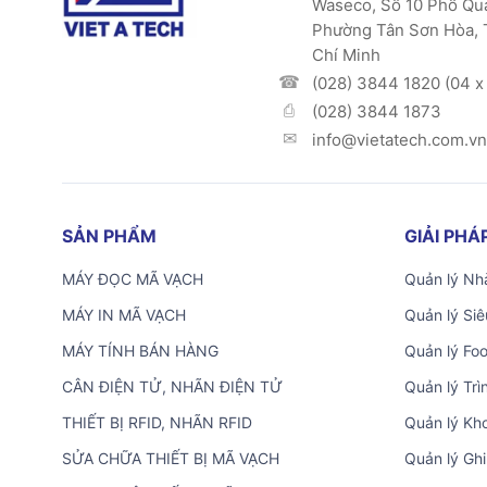
Waseco, Số 10 Phổ Qu
Phường Tân Sơn Hòa, 
Chí Minh
(028) 3844 1820 (04 x 
(028) 3844 1873
info@vietatech.com.vn
SẢN PHẨM
GIẢI PH
MÁY ĐỌC MÃ VẠCH
Quản lý Nhà
MÁY IN MÃ VẠCH
Quản lý Siê
MÁY TÍNH BÁN HÀNG
Quản lý Fo
CÂN ĐIỆN TỬ, NHÃN ĐIỆN TỬ
Quản lý Trì
THIẾT BỊ RFID, NHÃN RFID
Quản lý Kh
SỬA CHỮA THIẾT BỊ MÃ VẠCH
Quản lý Ghi