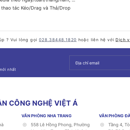
i thao tác Kéo/Drag và Thả/Drop
úp ? Vui lòng gọi
028.38448.1820
hoặc liên hệ với
Dịch 
mới nhất
N CÔNG NGHỆ VIỆT Á
VĂN PHÒNG NHA TRANG
VĂN PHÒNG Đ
hà
558 Lê Hồng Phong, Phường
Tầng 4, T