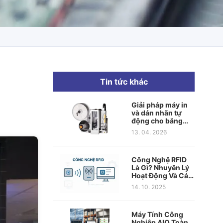
Tin tức khác
Giải pháp máy in
và dán nhãn tự
động cho băng
chuyền hiệu quả
13. 04. 2026
Công Nghệ RFID
Là Gì? Nhuyên Lý
Hoạt Động Và Các
Chuẩn Tần Số Phổ
14. 10. 2025
Biến
Máy Tính Công
Nghiệp AIO Toàn