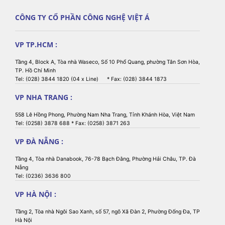
CÔNG TY CỔ PHẦN CÔNG NGHỆ VIỆT Á
VP TP.HCM :
Tầng 4, Block A, Tòa nhà Waseco, Số 10 Phổ Quang, phường Tân Sơn Hòa,
TP. Hồ Chí Minh
Tel: (028) 3844 1820 (04 x Line) * Fax: (028) 3844 1873
VP NHA TRANG :
558 Lê Hồng Phong, Phường Nam Nha Trang, Tỉnh Khánh Hòa, Việt Nam
Tel: (0258) 3878 688 * Fax: (0258) 3871 263
VP ĐÀ NẴNG :
Tầng 4, Tòa nhà Danabook, 76-78 Bạch Đằng, Phường Hải Châu, TP. Đà
Nẵng
Tel: (0236) 3636 800
VP HÀ NỘI :
Tầng 2, Tòa nhà Ngôi Sao Xanh, số 57, ngõ Xã Đàn 2, Phường Đống Đa, TP
Hà Nội