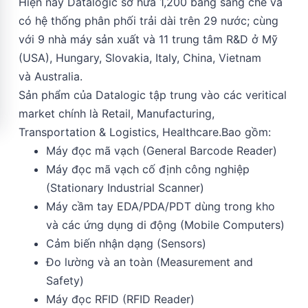
Hiện nay Datalogic sở hữa 1,200 bằng sáng chế và
có hệ thống phân phối trải dài trên 29 nước; cùng
với 9 nhà máy sản xuất và 11 trung tâm R&D ở Mỹ
(USA), Hungary, Slovakia, Italy, China, Vietnam
và Australia.
Sản phẩm của Datalogic tập trung vào các veritical
market chính là Retail, Manufacturing,
Transportation & Logistics, Healthcare.Bao gồm:
Máy đọc mã vạch (General Barcode Reader)
Máy đọc mã vạch cố định công nghiệp
(Stationary Industrial Scanner)
Máy cầm tay EDA/PDA/PDT dùng trong kho
và các ứng dụng di động (Mobile Computers)
Cảm biến nhận dạng (Sensors)
Đo lường và an toàn (Measurement and
Safety)
Máy đọc RFID (RFID Reader)