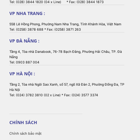
Tel: (028) 3844 1820 (04 x Line) * Fax: (028) 3844 1873
VP NHA TRANG :
558 Lê Hồng Phong, Phường Nam Nha Trang, Tỉnh Khánh Hòa, Việt Nam
Tel: (0258) 3878 688 * Fax: (0258) 3871 263
VP ĐÀ NẴNG :
Tầng 4, Tòa nhà Danabook, 76-78 Bạch Đằng, Phường Hải Châu, TP. Đà
Nẵng
Tel: 0903 887 004
VP HÀ NỘI :
Tầng 2, Tòa nhà Ngôi Sao Xanh, số 57, ngõ Xã Đàn 2, Phường Đống Đa, TP
Hà Nội
Tel: (024) 3782 3810 (02 x Line) * Fax: (024) 3577 3374
CHÍNH SÁCH
Chính sách bảo mật