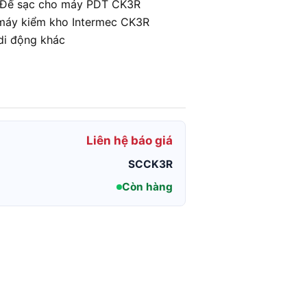
n, Đế sạc cho máy PDT CK3R
 máy kiểm kho Intermec CK3R
di động khác
Liên hệ báo giá
SCCK3R
Còn hàng