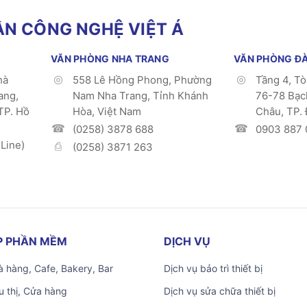
N CÔNG NGHỆ VIỆT Á
VĂN PHÒNG NHA TRANG
VĂN PHÒNG Đ
hà
558 Lê Hồng Phong, Phường
Tầng 4, T
ang,
Nam Nha Trang, Tỉnh Khánh
76-78 Bạc
TP. Hồ
Hòa, Việt Nam
Châu, TP.
(0258) 3878 688
0903 887 
Line)
(0258) 3871 263
ÁP PHẦN MỀM
DỊCH VỤ
 hàng, Cafe, Bakery, Bar
Dịch vụ bảo trì thiết bị
u thị, Cửa hàng
Dịch vụ sửa chữa thiết bị