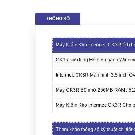
THÔNG SỐ
Máy Kiểm Kho Intermec CK3R tích h
CK3R sử dụng Hệ điều hành Windo
Intermec CK3R Màn hình 3.5 inch 
Máy CK3R Bộ nhớ 256MB RAM / 5
Máy Kiểm Kho Intermec CK3R Cho ph
Tham khảo thông số kỹ thuật chi tiết 