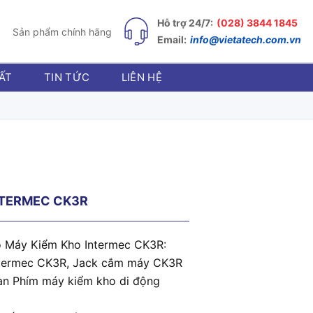
Hỗ trợ 24/7:
(028) 3844 1845
Sản phẩm chính hãng
Email:
info@vietatech.com.vn
ẤT
TIN TỨC
LIÊN HỆ
NTERMEC CK3R
ho Máy Kiểm Kho Intermec CK3R:
Intermec CK3R, Jack cắm máy CK3R
Bàn Phím máy kiểm kho di động