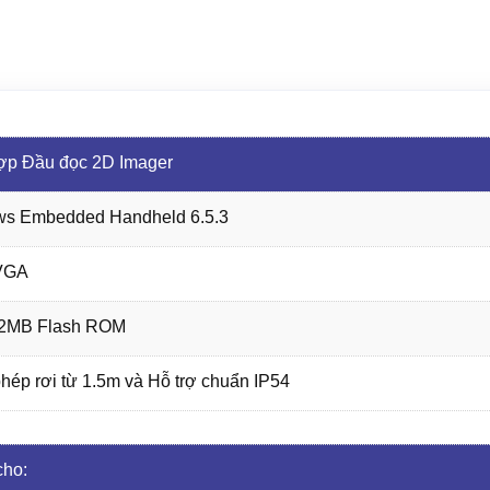
ợp Đầu đọc 2D Imager
ws Embedded Handheld 6.5.3
QVGA
12MB Flash ROM
ép rơi từ 1.5m và Hỗ trợ chuẩn IP54
cho: