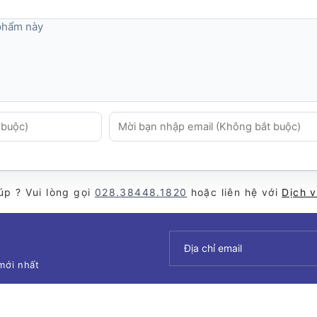
 phẩm này
úp ? Vui lòng gọi
028.38448.1820
hoặc liên hệ với
Dịch 
mới nhất