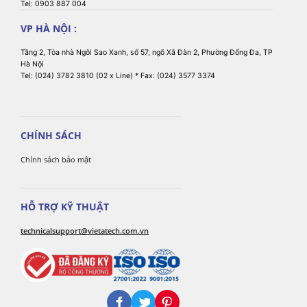
Tel: 0903 887 004
VP HÀ NỘI :
Tầng 2, Tòa nhà Ngôi Sao Xanh, số 57, ngõ Xã Đàn 2, Phường Đống Đa, TP
Hà Nội
Tel: (024) 3782 3810 (02 x Line) * Fax: (024) 3577 3374
CHÍNH SÁCH
Chính sách bảo mật
HỖ TRỢ KỸ THUẬT
technicalsupport@vietatech.com.vn