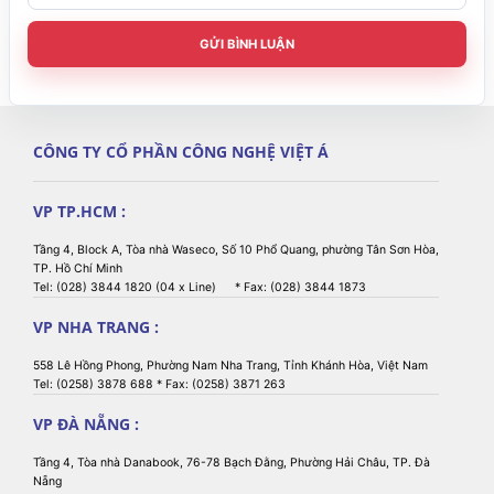
GỬI BÌNH LUẬN
CÔNG TY CỔ PHẦN CÔNG NGHỆ VIỆT Á
VP TP.HCM :
Tầng 4, Block A, Tòa nhà Waseco, Số 10 Phổ Quang, phường Tân Sơn Hòa,
TP. Hồ Chí Minh
Tel: (028) 3844 1820 (04 x Line) * Fax: (028) 3844 1873
VP NHA TRANG :
558 Lê Hồng Phong, Phường Nam Nha Trang, Tỉnh Khánh Hòa, Việt Nam
Tel: (0258) 3878 688 * Fax: (0258) 3871 263
VP ĐÀ NẴNG :
Tầng 4, Tòa nhà Danabook, 76-78 Bạch Đằng, Phường Hải Châu, TP. Đà
Nẵng