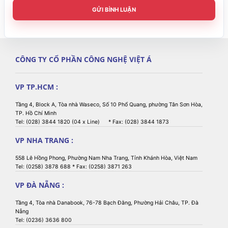
GỬI BÌNH LUẬN
CÔNG TY CỔ PHẦN CÔNG NGHỆ VIỆT Á
VP TP.HCM :
Tầng 4, Block A, Tòa nhà Waseco, Số 10 Phổ Quang, phường Tân Sơn Hòa,
TP. Hồ Chí Minh
Tel: (028) 3844 1820 (04 x Line) * Fax: (028) 3844 1873
VP NHA TRANG :
558 Lê Hồng Phong, Phường Nam Nha Trang, Tỉnh Khánh Hòa, Việt Nam
Tel: (0258) 3878 688 * Fax: (0258) 3871 263
VP ĐÀ NẴNG :
Tầng 4, Tòa nhà Danabook, 76-78 Bạch Đằng, Phường Hải Châu, TP. Đà
Nẵng
Tel: (0236) 3636 800