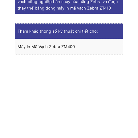
vạch công nghiệp bán chạy của hãng Zebra và được
thay thế bằng dòng máy in mã vạch Zebra ZT410
Tham khảo thông số kỹ thuật chi tiết cho:
Máy In Mã Vạch Zebra ZM400