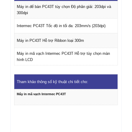
Máy in để bàn PC43T tùy chọn Độ phân giải: 203dpi và
300dpi
Intermec PC43T Tốc độ in tối đa: 203mm/s (203dpi)
Máy in PC43T Hỗ trợ Ribbon loại 300m
Máy in mã vạch Intermec PC43T Hỗ trợ tùy chọn màn
hình LCD
Tham khảo thông số kỹ thuật chi tiết cho:
Máy in mã vạch Intermec PC43T