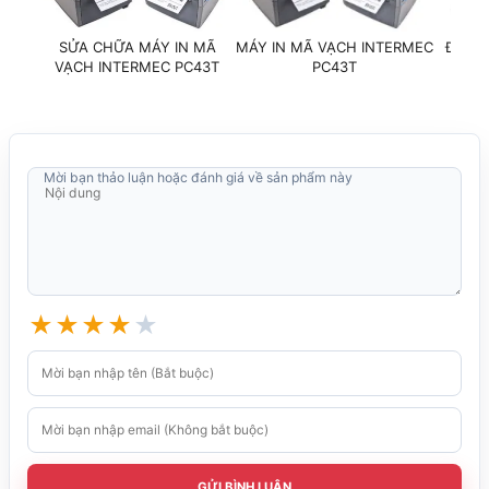
SỬA CHỮA MÁY IN MÃ
MÁY IN MÃ VẠCH INTERMEC
ĐẦU I
VẠCH INTERMEC PC43T
PC43T
HO
Mời bạn thảo luận hoặc đánh giá về sản phẩm này
★
★
★
★
★
GỬI BÌNH LUẬN