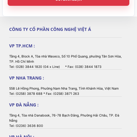
CÔNG TY CỔ PHẦN CÔNG NGHỆ VIỆT Á
VP TP.HCM :
Tầng 4, Block A, Tòa nhà Waseco, Số 10 Phổ Quang, phường Tân Sơn Hòa,
TP. Hồ Chí Minh
Tel: (028) 3844 1820 (04 x Line) * Fax: (028) 3844 1873
VP NHA TRANG :
558 Lê Hồng Phong, Phường Nam Nha Trang, Tỉnh Khánh Hòa, Việt Nam
Tel: (0258) 3878 688 * Fax: (0258) 3871 263
VP ĐÀ NẴNG :
Tầng 4, Tòa nhà Danabook, 76-78 Bạch Đằng, Phường Hải Châu, TP. Đà
Nẵng
Tel: (0236) 3636 800
VP HÀ NỘI :