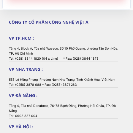
CÔNG TY CỔ PHẦN CÔNG NGHỆ VIỆT Á
VP TP.HCM :
Tầng 4, Block A, Tòa nhà Waseco, Số 10 Phổ Quang, phường Tân Sơn Hòa,
TP. Hồ Chí Minh
Tel: (028) 3844 1820 (04 x Line) * Fax: (028) 3844 1873
VP NHA TRANG :
558 Lê Hồng Phong, Phường Nam Nha Trang, Tỉnh Khánh Hòa, Việt Nam
Tel: (0258) 3878 688 * Fax: (0258) 3871 263
VP ĐÀ NẴNG :
Tầng 4, Tòa nhà Danabook, 76-78 Bạch Đằng, Phường Hải Châu, TP. Đà
Nẵng
Tel: 0903 887 004
VP HÀ NỘI :