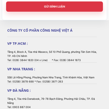
Lắp đặt
100x100 mm
GỬI BÌNH LUẬN
Quản lý cáp
Nắp che cáp chống nước
Tính năng môi trường
CÔNG TY CỔ PHẦN CÔNG NGHỆ VIỆT Á
Nhiệt độ hoạt động
0°C ~ 40°C
VP TP.HCM :
Nhiệt độ lưu trữ
-20°C ~ 60°C
Tầng 4, Block A, Tòa nhà Waseco, Số 10 Phổ Quang, phường Tân Sơn Hòa,
TP. Hồ Chí Minh
Tel: (028) 3844 1820 (04 x Line) * Fax: (028) 3844 1873
10% ~ 90% (không
Độ ẩm
ngưng tụ)
VP NHA TRANG :
IP55 (chống bụi & tia
558 Lê Hồng Phong, Phường Nam Nha Trang, Tỉnh Khánh Hòa, Việt Nam
Chuẩn bảo vệ
nước)
Tel: (0258) 3878 688 * Fax: (0258) 3871 263
VP ĐÀ NẴNG :
CE, CB, FCC, IC, WEEE,
Chứng nhận
RoHS
Tầng 4, Tòa nhà Danabook, 76-78 Bạch Đằng, Phường Hải Châu, TP. Đà
Nẵng
Tel: 0903 887 004