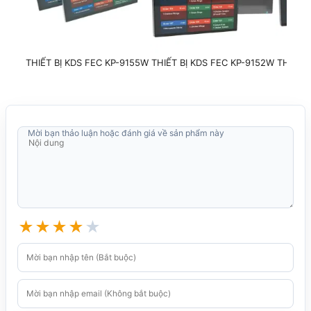
1 x USB Type-C, 4 x USB
Cổng USB
Type-A 2.0
THIẾT BỊ KDS FEC KP-9155W
THIẾT BỊ KDS FEC KP-9152W
THIẾT 
Cổng COM (RS232)
1 x RJ22 Serial
Cổng két tiền (RJ11)
1 x RJ11
Mời bạn thảo luận hoặc đánh giá về sản phẩm này
Audio
1 x Jack 3.5mm
Khe mở rộng
1 x MicroSD
Kích thước
★
★
★
★
★
Kích thước máy
378 x 249 x 370 mm
Trọng lượng
1.8 kg
VESA 75x75 mm,