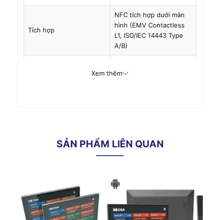
NFC tích hợp dưới màn
hình (EMV Contactless
Tích hợp
L1, ISO/IEC 14443 Type
A/B)
19V DC / 2.1A, hỗ trợ cấp
Xem thêm
Nguồn điện (Power)
nguồn qua LAN (POE -
tùy chọn)
Camera 5MP, đầu đọc
Tùy chọn mở rộng
thẻ từ (MSR), đèn LED
cảnh báo, Auto Boot
SẢN PHẨM LIÊN QUAN
Kết nối & Giao tiếp
1 x RJ45 (Gigabit
Mạng LAN
1000Mbps)
Wi-Fi 802.11 a/b/g/n
Wi-Fi / Bluetooth
(2.4GHz & 5GHz),
Bluetooth 5.0 (BLE)