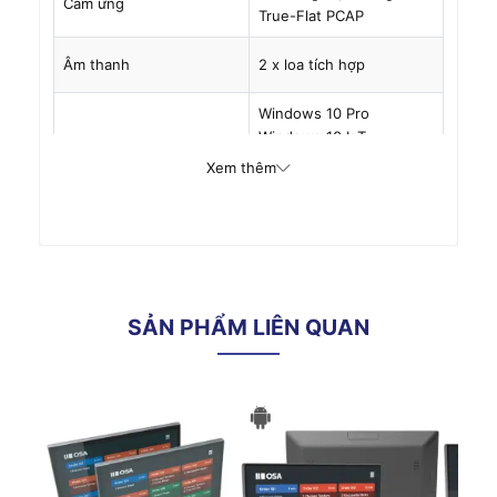
Cảm ứng
True-Flat PCAP
Âm thanh
2 x loa tích hợp
Windows 10 Pro
Windows 10 IoT
Hệ điều hành hỗ trợ
Enterprise
Xem thêm
Windows 11 IoT
Enterprise GAC
KÍCH THƯỚC & TRỌNG LƯỢNG
361.6 x 218.6 x 39.89
Kích thước máy
mm
SẢN PHẨM LIÊN QUAN
361.6 x 264.9 x 213.64
Kích thước chân đế
mm
Kích thước đóng gói
488 x 491.5 x 168 mm
5.3 kg (net), 6.6 kg
Trọng lượng