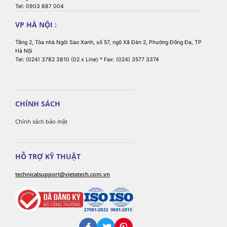
Tel: 0903 887 004
VP HÀ NỘI :
Tầng 2, Tòa nhà Ngôi Sao Xanh, số 57, ngõ Xã Đàn 2, Phường Đống Đa, TP
Hà Nội
Tel: (024) 3782 3810 (02 x Line) * Fax: (024) 3577 3374
CHÍNH SÁCH
Chính sách bảo mật
HỖ TRỢ KỸ THUẬT
technicalsupport@vietatech.com.vn