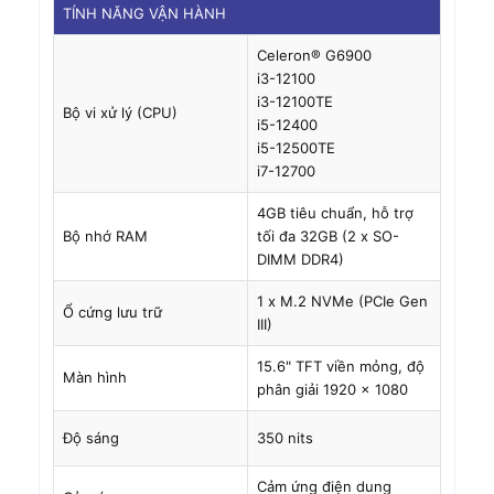
TÍNH NĂNG VẬN HÀNH
Celeron® G6900
i3-12100
i3-12100TE
Bộ vi xử lý (CPU)
i5-12400
i5-12500TE
i7-12700
4GB tiêu chuẩn, hỗ trợ
Bộ nhớ RAM
tối đa 32GB (2 x SO-
DIMM DDR4)
1 x M.2 NVMe (PCIe Gen
Ổ cứng lưu trữ
III)
15.6" TFT viền mỏng, độ
Màn hình
phân giải 1920 x 1080
Độ sáng
350 nits
Cảm ứng điện dung