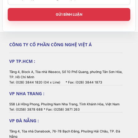
0°C ~ 40°C (32°F ~
Nhiệt độ hoạt động
GỬI BÌNH LUẬN
104°F)
-20°C ~ 60°C (-4°F ~
Nhiệt độ lưu trữ
140°F)
CÔNG TY CỔ PHẦN CÔNG NGHỆ VIỆT Á
Chứng nhận
FCC, CE, UKCA Class B
VP TP.HCM :
Tầng 4, Block A, Tòa nhà Waseco, Số 10 Phổ Quang, phường Tân Sơn Hòa,
TP. Hồ Chí Minh
Tel: (028) 3844 1820 (04 x Line) * Fax: (028) 3844 1873
VP NHA TRANG :
558 Lê Hồng Phong, Phường Nam Nha Trang, Tỉnh Khánh Hòa, Việt Nam
Tel: (0258) 3878 688 * Fax: (0258) 3871 263
VP ĐÀ NẴNG :
Tầng 4, Tòa nhà Danabook, 76-78 Bạch Đằng, Phường Hải Châu, TP. Đà
Nẵng