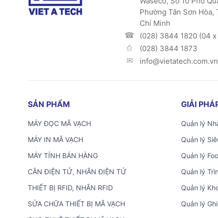
Waseco, Số 10 Phổ Qu
Phường Tân Sơn Hòa, 
Chí Minh
(028) 3844 1820 (04 x 
(028) 3844 1873
info@vietatech.com.vn
SẢN PHẨM
GIẢI PH
MÁY ĐỌC MÃ VẠCH
Quản lý Nhà
MÁY IN MÃ VẠCH
Quản lý Siê
MÁY TÍNH BÁN HÀNG
Quản lý Fo
CÂN ĐIỆN TỬ, NHÃN ĐIỆN TỬ
Quản lý Trì
THIẾT BỊ RFID, NHÃN RFID
Quản lý Kh
SỬA CHỮA THIẾT BỊ MÃ VẠCH
Quản lý Ghi