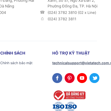
h Đằng, Phường Hải
Xanh, Số 57, Ngõ Xã Đàn 2,
 Đà Nẵng
Phường Đống Đa, TP. Hà Nội
004
(024) 3782 3810 (02 x Line)
(024) 3782 3811
CHÍNH SÁCH
HỖ TRỢ KỸ THUẬT
Chính sách bảo mật
technicalsupport@vietatech.com.