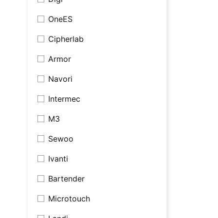
OneES
Cipherlab
Armor
Navori
Intermec
M3
Sewoo
Ivanti
Bartender
Microtouch