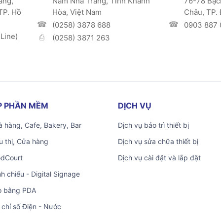
ang,
Nam Nha Trang, Tỉnh Khánh
76-78 Bạc
TP. Hồ
Hòa, Việt Nam
Châu, TP.
(0258) 3878 688
0903 887 
Line)
(0258) 3871 263
ÁP PHẦN MỀM
DỊCH VỤ
 hàng, Cafe, Bakery, Bar
Dịch vụ bảo trì thiết bị
u thị, Cửa hàng
Dịch vụ sửa chữa thiết bị
odCourt
Dịch vụ cài đặt và lắp đặt
nh chiếu - Digital Signage
o bằng PDA
 chỉ số Điện - Nước