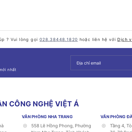
úp ? Vui lòng gọi
028.38448.1820
hoặc liên hệ với
Dịch 
mới nhất
N CÔNG NGHỆ VIỆT Á
VĂN PHÒNG NHA TRANG
VĂN PHÒNG Đ
hà
558 Lê Hồng Phong, Phường
Tầng 4, T