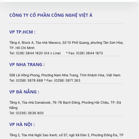
CÔNG TY CỔ PHẦN CÔNG NGHỆ VIỆT Á
VP TP.HCM :
Tầng 4, Block A, Tòa nhà Waseco, Số 10 Phổ Quang, phường Tân Sơn Hòa,
TP. Hồ Chí Minh
Tel: (028) 3844 1820 (04 x Line) * Fax: (028) 3844 1873
VP NHA TRANG :
558 Lê Hồng Phong, Phường Nam Nha Trang, Tỉnh Khánh Hòa, Việt Nam
Tel: (0258) 3878 688 * Fax: (0258) 3871 263
VP ĐÀ NẴNG :
Tầng 4, Tòa nhà Danabook, 76-78 Bạch Đằng, Phường Hải Châu, TP. Đà
Nẵng
Tel: (0236) 3636 800
VP HÀ NỘI :
Tầng 2, Tòa nhà Ngôi Sao Xanh, số 57, ngõ Xã Đàn 2, Phường Đống Đa, TP