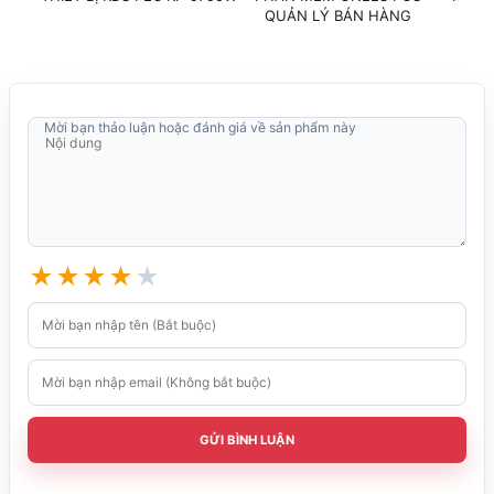
QUẢN LÝ BÁN HÀNG
o
Nhiệt độ hoạt động
4.4 – 41
C
Mời bạn thảo luận hoặc đánh giá về sản phẩm này
★
★
★
★
★
GỬI BÌNH LUẬN