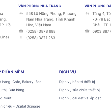
VĂN PHÒNG NHA TRANG
VĂN PHÒNG Đ
hà
558 Lê Hồng Phong, Phường
Tầng 4, T
ang,
Nam Nha Trang, Tỉnh Khánh
76-78 Bạc
TP. Hồ
Hòa, Việt Nam
Châu, TP.
(0258) 3878 688
0903 887 
Line)
(0258) 3871 263
ÁP PHẦN MỀM
DỊCH VỤ
 hàng, Cafe, Bakery, Bar
Dịch vụ bảo trì thiết bị
u thị, Cửa hàng
Dịch vụ sửa chữa thiết bị
odCourt
Dịch vụ cài đặt và lắp đặt
nh chiếu - Digital Signage