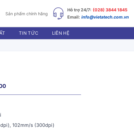
Hỗ trợ 24/7:
(028) 3844 1845
Sản phẩm chính hãng
Email:
info@vietatech.com.vn
ẤT
TIN TỨC
LIÊN HỆ
00
i
3dpi), 102mm/s (300dpi)