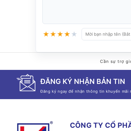
★
★
★
★
★
Cần sự trợ gi
ĐĂNG KÝ NHẬN BẢN TIN
Đăng ký ngay để nhận thông tin khuyến mãi 
CÔNG TY CỔ PHẦ