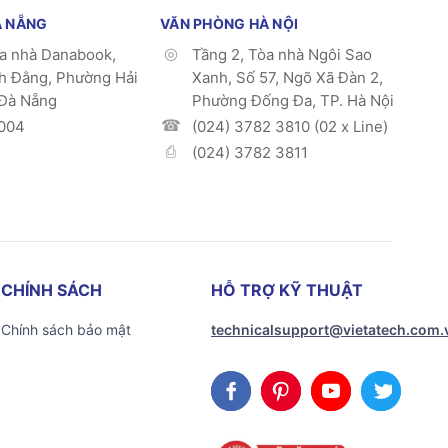
À NẴNG
VĂN PHÒNG HÀ NỘI
òa nhà Danabook,
Tầng 2, Tòa nhà Ngôi Sao
h Đằng, Phường Hải
Xanh, Số 57, Ngõ Xã Đàn 2,
 Đà Nẵng
Phường Đống Đa, TP. Hà Nội
004
(024) 3782 3810 (02 x Line)
(024) 3782 3811
CHÍNH SÁCH
HỖ TRỢ KỸ THUẬT
Chính sách bảo mật
technicalsupport@vietatech.com.