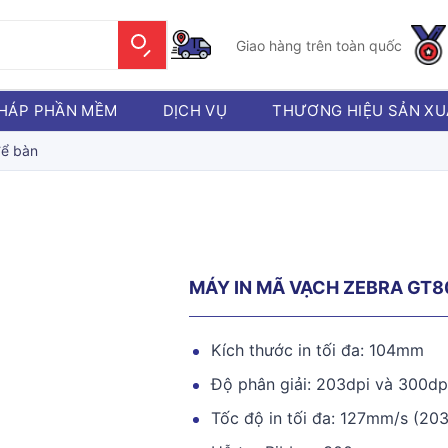
Giao hàng trên toàn quốc
PHÁP PHẦN MỀM
DỊCH VỤ
THƯƠNG HIỆU SẢN XU
để bàn
MÁY IN MÃ VẠCH ZEBRA GT8
Kích thước in tối đa: 104mm
Độ phân giải: 203dpi và 300dp
Tốc độ in tối đa: 127mm/s (20