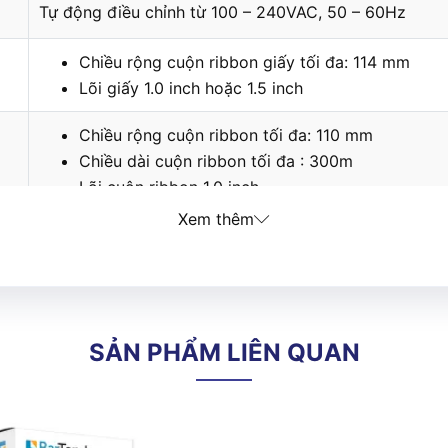
Tự động điều chỉnh từ 100 – 240VAC, 50 – 60Hz
Chiều rộng cuộn ribbon giấy tối đa: 114 mm
Lõi giấy 1.0 inch hoặc 1.5 inch
Chiều rộng cuộn ribbon tối đa: 110 mm
Chiều dài cuộn ribbon tối đa : 300m
Lõi cuộn ribbon 1.0 inch
Xem thêm
Các loại mã vạch 1D & 2D chuẩn hóa quốc tế
Cổng Ethernet, Peel off, Cutter
0
4.4– 41
C
SẢN PHẨM LIÊN QUAN