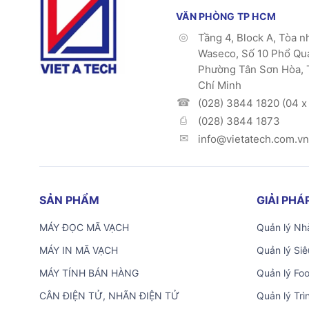
VĂN PHÒNG TP HCM
Tầng 4, Block A, Tòa n
Waseco, Số 10 Phổ Qu
Phường Tân Sơn Hòa, 
Chí Minh
(028) 3844 1820 (04 x 
(028) 3844 1873
info@vietatech.com.vn
SẢN PHẨM
GIẢI PH
MÁY ĐỌC MÃ VẠCH
Quản lý Nhà
MÁY IN MÃ VẠCH
Quản lý Siê
MÁY TÍNH BÁN HÀNG
Quản lý Fo
CÂN ĐIỆN TỬ, NHÃN ĐIỆN TỬ
Quản lý Trì