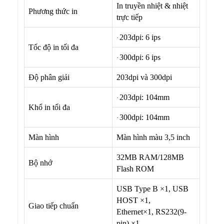
In truyền nhiệt & nhiệt
Phương thức in
trực tiếp
203dpi: 6 ips
·
Tốc độ in tối đa
300dpi: 6 ips
·
Độ phân giải
203dpi và 300dpi
203dpi: 104mm
·
Khổ in tối đa
300dpi: 104mm
·
Màn hình
Màn hình màu 3,5 inch
32MB RAM/128MB
Bộ nhớ
Flash ROM
USB Type B ×1, USB
HOST ×1,
Giao tiếp chuẩn
Ethernet×1, RS232(9-
pin) ×1