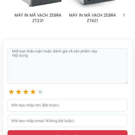
Các loại mã vạch 1D &
Mã vạch hỗ trợ
MÁY IN MÃ VẠCH ZEBRA
MÁY IN MÃ VẠCH ZEBRA
MÁY 
2D chuẩn hóa quốc tế
ZT231
ZT421
Wi-Fi
·
Peeler
·
Mời bạn thảo luận hoặc đánh giá về sản phẩm này
Tùy chọn
Rewinding
·
Cutter
·
· Label Roll Holder
0 đến 50℃@
★
★
★
★
★
Nhiệt độ hoạt động
độ ẩm 25% đến 85%
không ngưng tụ