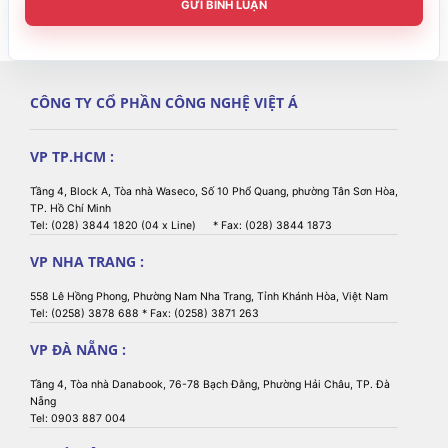
GỬI BÌNH LUẬN
CÔNG TY CỔ PHẦN CÔNG NGHỆ VIỆT Á
VP TP.HCM :
Tầng 4, Block A, Tòa nhà Waseco, Số 10 Phổ Quang, phường Tân Sơn Hòa,
TP. Hồ Chí Minh
Tel: (028) 3844 1820 (04 x Line) * Fax: (028) 3844 1873
VP NHA TRANG :
558 Lê Hồng Phong, Phường Nam Nha Trang, Tỉnh Khánh Hòa, Việt Nam
Tel: (0258) 3878 688 * Fax: (0258) 3871 263
VP ĐÀ NẴNG :
Tầng 4, Tòa nhà Danabook, 76-78 Bạch Đằng, Phường Hải Châu, TP. Đà
Nẵng
Tel: 0903 887 004