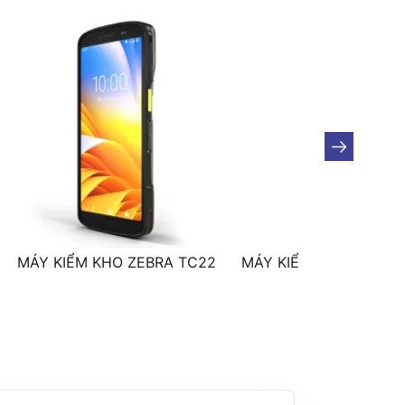
erometer, G-sensor), E-compass
MÁY KIỂM KHO ZEBRA TC22
MÁY KIỂM KHO ZEBRA