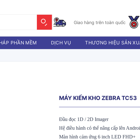
Giao hàng trên toàn quốc
PHÁP PHẦN MỀM
DỊCH VỤ
THƯƠNG HIỆU SẢN XU
MÁY KIỂM KHO ZEBRA TC53
Đầu đọc 1D
/
2D Imager
Hệ điều hành có thể nâng cấp lên Andro
Màn hình cảm ứng 6 inch LED FHD
+