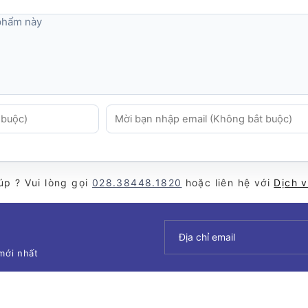
Cho phép rơi từ độ cao 1.5m
 phẩm này
IP65 & IP68
úp ? Vui lòng gọi
028.38448.1820
hoặc liên hệ với
Dịch 
mới nhất