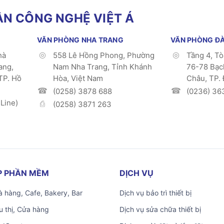
N CÔNG NGHỆ VIỆT Á
VĂN PHÒNG NHA TRANG
VĂN PHÒNG Đ
hà
558 Lê Hồng Phong, Phường
Tầng 4, T
ang,
Nam Nha Trang, Tỉnh Khánh
76-78 Bạc
TP. Hồ
Hòa, Việt Nam
Châu, TP.
(0258) 3878 688
(0236) 36
Line)
(0258) 3871 263
ÁP PHẦN MỀM
DỊCH VỤ
 hàng, Cafe, Bakery, Bar
Dịch vụ bảo trì thiết bị
u thị, Cửa hàng
Dịch vụ sửa chữa thiết bị