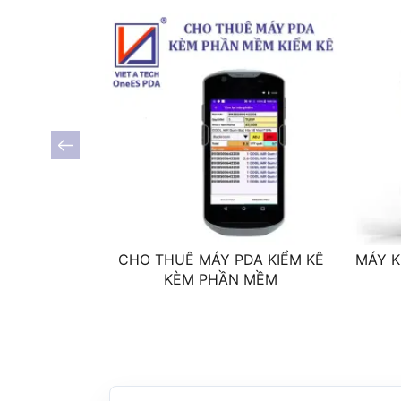
Camera
Tính năng khác
RFID (Tùy chọn)
CHO THUÊ MÁY PDA KIỂM KÊ
MÁY K
KÈM PHẦN MỀM
Tính năng môi trường
Nhiệt độ hoạt động
Độ ẩm