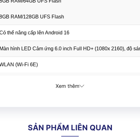
8GB RAM/64GB UFS Flash
8GB RAM/128GB UFS Flash
Có thể nâng cấp lên Android 16
Màn hình LED Cảm ứng 6.0 inch Full HD+ (1080x 2160), độ s
WLAN (Wi-Fi 6E)
WPAN (Bluetooth 5.2)
Xem thêm
USB 2.0 (Back I/O - Host Only)
USB 3.0 Type C
SẢN PHẨM LIÊN QUAN
Pin sạc Li-Ion 4,680 mAh