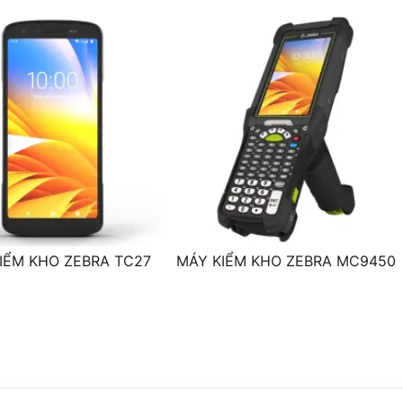
Tùy chọn mở rộng Pin 7,000 mAh
Camera sau: 16MP Autofocus
Camera trước: 8MP
• Battery Hot Swap
• Sensor: Light sensor, Proximity sensor, Motion sensor (Accel
(Magnetometer), Gyroscope
• Gun Reader: UHF via Snap on
IỂM KHO ZEBRA TC27
MÁY KIỂM KHO ZEBRA MC9450
-20° C đến 50° C
5 - 95% không ngưng tụ