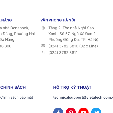
À NẴNG
VĂN PHÒNG HÀ NỘI
òa nhà Danabook,
Tầng 2, Tòa nhà Ngôi Sao
h Đằng, Phường Hải
Xanh, Số 57, Ngõ Xã Đàn 2,
 Đà Nẵng
Phường Đống Đa, TP. Hà Nội
36 800
(024) 3782 3810 (02 x Line)
(024) 3782 3811
CHÍNH SÁCH
HỖ TRỢ KỸ THUẬT
Chính sách bảo mật
technicalsupport@vietatech.com.