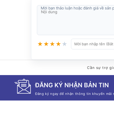
Độ bền
Mời bạn thảo luận hoặc đánh giá về sản
Chuẩn môi trường khắc nghiệt
★
★
★
★
★
Cần sự trợ gi
ĐĂNG KÝ NHẬN BẢN TIN
Đăng ký ngay để nhận thông tin khuyến mãi 