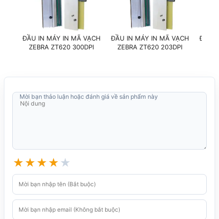
MÁY IN MÃ VẠCH ZEBRA ZT620
ĐẦU IN MÁY IN MÃ VẠCH
ĐẦU IN MÁY IN MÃ VẠCH
ĐẦU I
ZEBRA ZT620 300DPI
ZEBRA ZT620 203DPI
ZEB
Mời bạn thảo luận hoặc đánh giá về sản phẩm này
★
★
★
★
★