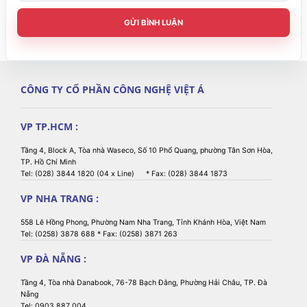
GỬI BÌNH LUẬN
CÔNG TY CỔ PHẦN CÔNG NGHỆ VIỆT Á
VP TP.HCM :
Tầng 4, Block A, Tòa nhà Waseco, Số 10 Phổ Quang, phường Tân Sơn Hòa,
TP. Hồ Chí Minh
Tel: (028) 3844 1820 (04 x Line) * Fax: (028) 3844 1873
VP NHA TRANG :
558 Lê Hồng Phong, Phường Nam Nha Trang, Tỉnh Khánh Hòa, Việt Nam
Tel: (0258) 3878 688 * Fax: (0258) 3871 263
VP ĐÀ NẴNG :
Tầng 4, Tòa nhà Danabook, 76-78 Bạch Đằng, Phường Hải Châu, TP. Đà
Nẵng
Tel: 0903 887 004