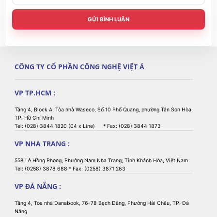
hình 11.6" (USB)
hình 11.6" (USB)
Tính năng môi trường
GỬI BÌNH LUẬN
0°C ~ 35°C (32°F ~
0°C ~ 35°C (32°F ~
Nhiệt độ hoạt động
95°F)
95°F)
-20°C ~ 60°C (-4°F
-20°C ~ 60°C (-4°F
Nhiệt độ lưu trữ
CÔNG TY CỔ PHẦN CÔNG NGHỆ VIỆT Á
~ 140°F)
~ 140°F)
20% ~ 85% RH
20% ~ 85% RH
Độ ẩm
(không ngưng tụ)
(không ngưng tụ)
VP TP.HCM :
Tầng 4, Block A, Tòa nhà Waseco, Số 10 Phổ Quang, phường Tân Sơn Hòa,
TP. Hồ Chí Minh
Tel: (028) 3844 1820 (04 x Line) * Fax: (028) 3844 1873
VP NHA TRANG :
558 Lê Hồng Phong, Phường Nam Nha Trang, Tỉnh Khánh Hòa, Việt Nam
Tel: (0258) 3878 688 * Fax: (0258) 3871 263
VP ĐÀ NẴNG :
Tầng 4, Tòa nhà Danabook, 76-78 Bạch Đằng, Phường Hải Châu, TP. Đà
Nẵng