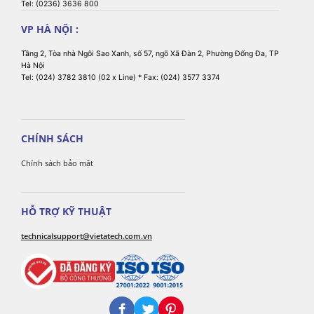
Tel: (0236) 3636 800
VP HÀ NỘI :
Tầng 2, Tòa nhà Ngôi Sao Xanh, số 57, ngõ Xã Đàn 2, Phường Đống Đa, TP
Hà Nội
Tel: (024) 3782 3810 (02 x Line) * Fax: (024) 3577 3374
CHÍNH SÁCH
Chính sách bảo mật
HỖ TRỢ KỸ THUẬT
technicalsupport@vietatech.com.vn