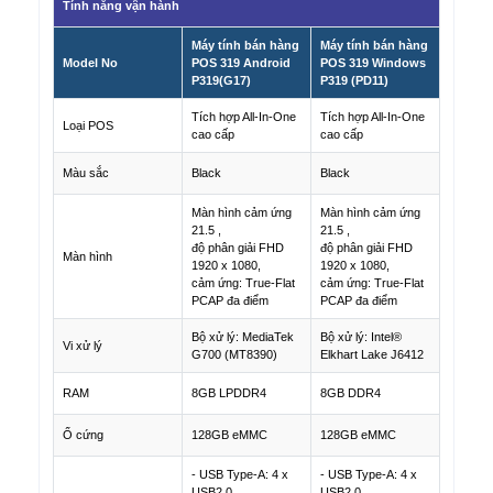
Tính năng vận hành
Máy tính bán hàng
Máy tính bán hàng
Model No
POS 319 Android
POS 319 Windows
P319(G17)
P319 (PD11)
Tích hợp All-In-One
Tích hợp All-In-One
Loại POS
cao cấp
cao cấp
Màu sắc
Black
Black
Màn hình cảm ứng
Màn hình cảm ứng
21.5 ,
21.5 ,
độ phân giải FHD
độ phân giải FHD
Màn hình
1920 x 1080,
1920 x 1080,
cảm ứng: True-Flat
cảm ứng: True-Flat
PCAP đa điểm
PCAP đa điểm
Bộ xử lý: MediaTek
Bộ xử lý: Intel®
Vi xử lý
G700 (MT8390)
Elkhart Lake J6412
RAM
8GB LPDDR4
8GB DDR4
Ổ cứng
128GB eMMC
128GB eMMC
- USB Type-A: 4 x
- USB Type-A: 4 x
USB2.0
USB2.0