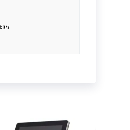
bit/s
Windows 7
 và Dạng Pole