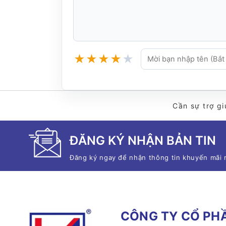
★
★
★
★
★
Cần sự trợ gi
ĐĂNG KÝ NHẬN BẢN TIN
Đăng ký ngay để nhận thông tin khuyến mãi 
CÔNG TY CỔ PHẦ