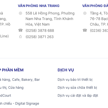
VĂN PHÒNG NHA TRANG
VĂN PHÒNG Đ
hà
558 Lê Hồng Phong, Phường
Tầng 4, T
ang,
Nam Nha Trang, Tỉnh Khánh
76-78 Bạc
TP. Hồ
Hòa, Việt Nam
Châu, TP.
(0258) 3878 688
(0236) 36
Line)
(0258) 3871 263
ÁP PHẦN MỀM
DỊCH VỤ
 hàng, Cafe, Bakery, Bar
Dịch vụ bảo trì thiết bị
u thị, Cửa hàng
Dịch vụ sửa chữa thiết bị
odCourt
Dịch vụ cài đặt và lắp đặt
nh chiếu - Digital Signage