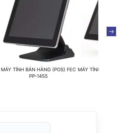
MÁY TÍNH BÁN HÀNG (POS) FEC
MÁY TÍNH BÁN HÀNG (
PP-1455
PP-9105