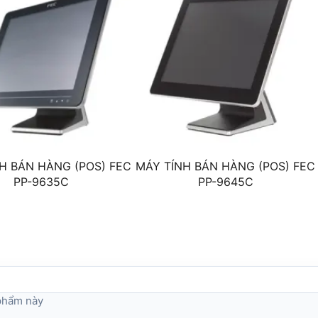
Card mạng không dây 802.11 b/g/n
H BÁN HÀNG (POS) FEC
MÁY TÍNH BÁN HÀNG (POS) FEC
PP-9635C
PP-9645C
 phẩm này