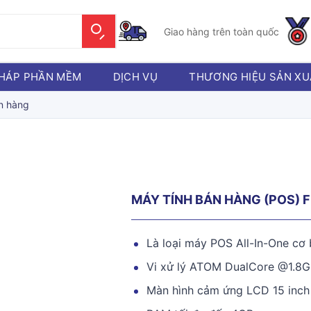
Giao hàng trên toàn quốc
PHÁP PHẦN MỀM
DỊCH VỤ
THƯƠNG HIỆU SẢN XU
n hàng
MÁY TÍNH BÁN HÀNG (POS) 
Là loại máy POS All-In-One cơ 
Vi xử lý ATOM DualCore @1.8
Màn hình cảm ứng LCD 15 inch