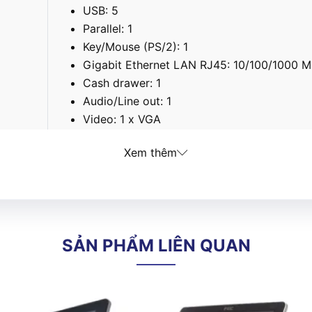
USB: 5
Parallel: 1
Key/Mouse (PS/2): 1
Gigabit Ethernet LAN RJ45: 10/100/1000 M
Cash drawer: 1
Audio/Line out: 1
Video: 1 x VGA
DC out: 1 x 12V DC jack
Xem thêm
POSReady2009, WindowsXP, POSReady7, 
Linux Unbuntu 8.04 LTS
Khe quẹt thẻ từ 03 x tracks
Khe đọc thẻ Smartcard
SẢN PHẨM LIÊN QUAN
Đầu đọc RFID, Fingerprint (vân tay)
iButton waiter lock
Màn hình hiển thị giá dạng top-mount LCM
Màn hình thứ 2 dạng Non-touch