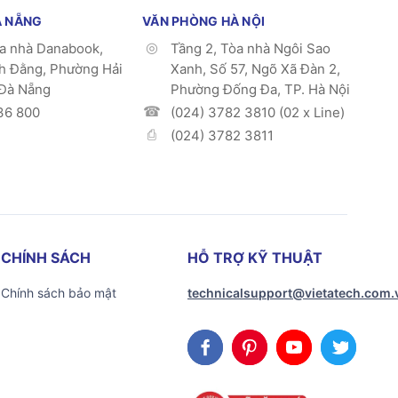
À NẴNG
VĂN PHÒNG HÀ NỘI
òa nhà Danabook,
Tầng 2, Tòa nhà Ngôi Sao
h Đằng, Phường Hải
Xanh, Số 57, Ngõ Xã Đàn 2,
 Đà Nẵng
Phường Đống Đa, TP. Hà Nội
36 800
(024) 3782 3810 (02 x Line)
(024) 3782 3811
CHÍNH SÁCH
HỖ TRỢ KỸ THUẬT
Chính sách bảo mật
technicalsupport@vietatech.com.