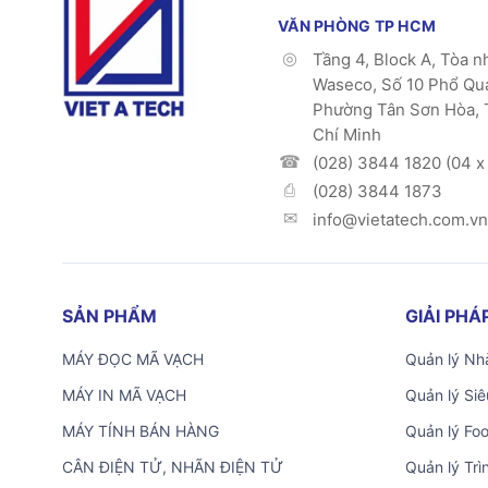
VĂN PHÒNG TP HCM
Tầng 4, Block A, Tòa n
Waseco, Số 10 Phổ Qu
Phường Tân Sơn Hòa, 
Chí Minh
(028) 3844 1820 (04 x 
(028) 3844 1873
info@vietatech.com.vn
SẢN PHẨM
GIẢI PH
MÁY ĐỌC MÃ VẠCH
Quản lý Nhà
MÁY IN MÃ VẠCH
Quản lý Siê
MÁY TÍNH BÁN HÀNG
Quản lý Fo
CÂN ĐIỆN TỬ, NHÃN ĐIỆN TỬ
Quản lý Trì