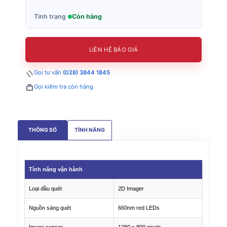
Tình trạng
Còn hàng
LIÊN HỆ BÁO GIÁ
Gọi tư vấn
(028) 3844 1845
Gọi kiểm tra còn hàng
THÔNG SỐ
TÍNH NĂNG
Tính năng vận hành
Loại đầu quét
2D Imager
Nguồn sáng quét
660nm red LEDs
Image sensor
1280 x 800 pixels