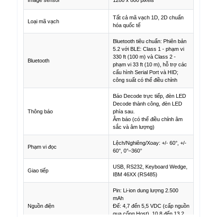
Tất cả mã vạch 1D, 2D chuẩn
Loại mã vạch
hóa quốc tế
Bluetooth tiêu chuẩn: Phiên bản
5.2 với BLE: Class 1 - phạm vi
330 ft (100 m) và Class 2 -
Bluetooth
phạm vi 33 ft (10 m), hỗ trợ các
cấu hình Serial Port và HID;
công suất có thể điều chỉnh
Báo Decode trực tiếp, đèn LED
Decode thành công, đèn LED
Thông báo
phía sau.
Âm báo (có thể điều chỉnh âm
sắc và âm lượng)
Lệch/Nghiêng/Xoay: +/- 60°, +/-
Phạm vi đọc
60°, 0°–360°
USB, RS232, Keyboard Wedge,
Giao tiếp
IBM 46XX (RS485)
Pin: Li-ion dung lượng 2.500
mAh
Nguồn điện
Đế: 4,7 đến 5,5 VDC (cấp nguồn
qua cổng Host), 10,8 đến 13,2