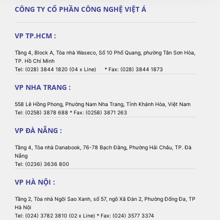
CÔNG TY CỔ PHẦN CÔNG NGHỆ VIỆT Á
VP TP.HCM :
Tầng 4, Block A, Tòa nhà Waseco, Số 10 Phổ Quang, phường Tân Sơn Hòa,
TP. Hồ Chí Minh
Tel: (028) 3844 1820 (04 x Line) * Fax: (028) 3844 1873
VP NHA TRANG :
558 Lê Hồng Phong, Phường Nam Nha Trang, Tỉnh Khánh Hòa, Việt Nam
Tel: (0258) 3878 688 * Fax: (0258) 3871 263
VP ĐÀ NẴNG :
Tầng 4, Tòa nhà Danabook, 76-78 Bạch Đằng, Phường Hải Châu, TP. Đà
Nẵng
Tel: (0236) 3636 800
VP HÀ NỘI :
Tầng 2, Tòa nhà Ngôi Sao Xanh, số 57, ngõ Xã Đàn 2, Phường Đống Đa, TP
Hà Nội
Tel: (024) 3782 3810 (02 x Line) * Fax: (024) 3577 3374