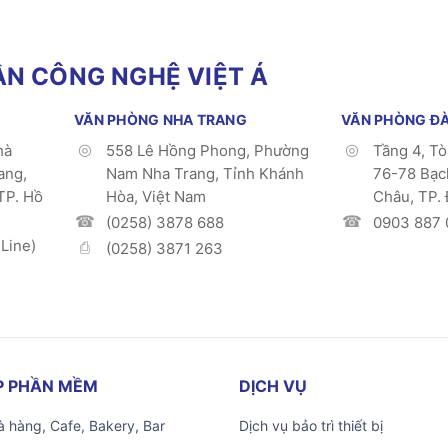
N CÔNG NGHỆ VIỆT Á
VĂN PHÒNG NHA TRANG
VĂN PHÒNG Đ
hà
558 Lê Hồng Phong, Phường
Tầng 4, T
ang,
Nam Nha Trang, Tỉnh Khánh
76-78 Bạc
TP. Hồ
Hòa, Việt Nam
Châu, TP.
(0258) 3878 688
0903 887 
Line)
(0258) 3871 263
ÁP PHẦN MỀM
DỊCH VỤ
 hàng, Cafe, Bakery, Bar
Dịch vụ bảo trì thiết bị