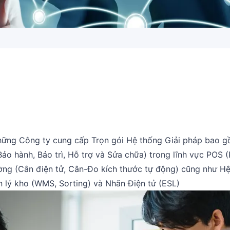
hững Công ty cung cấp Trọn gói Hệ thống Giải pháp bao g
ảo hành, Bảo trì, Hỗ trợ và Sửa chữa) trong lĩnh vực POS (
ường (Cân điện tử, Cân-Đo kích thước tự động) cũng như H
ản lý kho (WMS, Sorting) và Nhãn Điện tử (ESL)