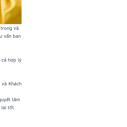
 trong và
tư vấn ban
 cả hợp lý
n và Khách
quyết tâm
lai tốt