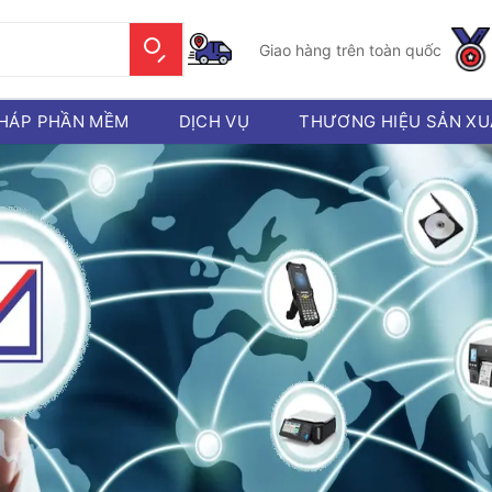
Giao hàng trên toàn quốc
PHÁP PHẦN MỀM
DỊCH VỤ
THƯƠNG HIỆU SẢN XU