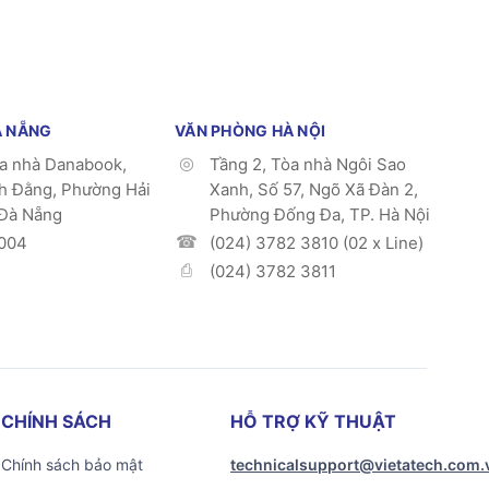
À NẴNG
VĂN PHÒNG HÀ NỘI
òa nhà Danabook,
Tầng 2, Tòa nhà Ngôi Sao
h Đằng, Phường Hải
Xanh, Số 57, Ngõ Xã Đàn 2,
 Đà Nẵng
Phường Đống Đa, TP. Hà Nội
004
(024) 3782 3810 (02 x Line)
(024) 3782 3811
CHÍNH SÁCH
HỖ TRỢ KỸ THUẬT
Chính sách bảo mật
technicalsupport@vietatech.com.