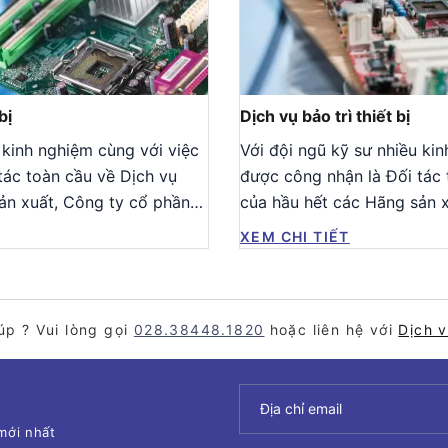
bị
Dịch vụ bảo trì thiết bị
 kinh nghiệm cùng với việc
Với đội ngũ kỹ sư nhiều ki
tác toàn cầu về Dịch vụ
được công nhận là Đối tác 
ản xuất, Công ty cổ phần
của hầu hết các Hãng sản 
Công
XEM CHI TIẾT
úp ? Vui lòng gọi
028.38448.1820
hoặc liên hệ với
Dịch 
mới nhất