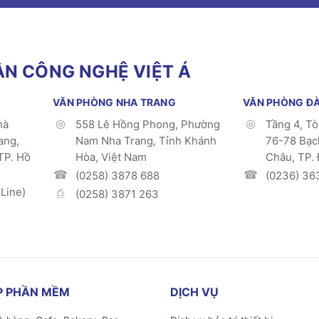
N CÔNG NGHỆ VIỆT Á
VĂN PHÒNG NHA TRANG
VĂN PHÒNG Đ
hà
558 Lê Hồng Phong, Phường
Tầng 4, T
ang,
Nam Nha Trang, Tỉnh Khánh
76-78 Bạc
TP. Hồ
Hòa, Việt Nam
Châu, TP.
(0258) 3878 688
(0236) 36
Line)
(0258) 3871 263
ÁP PHẦN MỀM
DỊCH VỤ