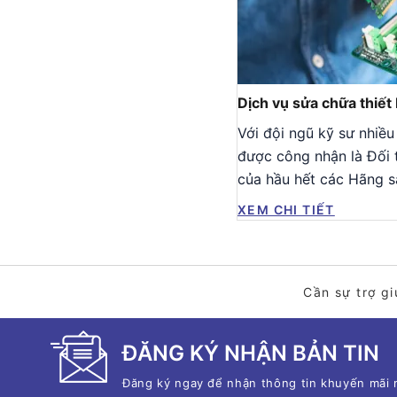
 bị
Dịch vụ sửa chữa thiết 
hiều kinh nghiệm cùng với việc
Với đội ngũ kỹ sư nhiều
ối tác toàn cầu về Dịch vụ
được công nhận là Đối 
ng sản xuất, Công ty cổ phần
của hầu hết các Hãng s
Công
XEM CHI TIẾT
Cần sự trợ gi
ĐĂNG KÝ NHẬN BẢN TIN
Đăng ký ngay để nhận thông tin khuyến mãi 