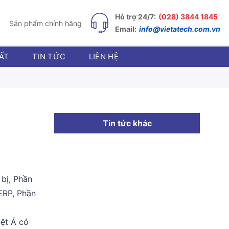
Hỗ trợ 24/7:
(028) 3844 1845
Sản phẩm chính hãng
Email:
info@vietatech.com.vn
ẤT
TIN TỨC
LIÊN HỆ
Tin tức khác
 bị, Phần
ERP, Phần
iệt Á có