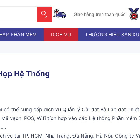
Giao hàng trên toàn quốc
PHÁP PHẦN MỀM
DỊCH VỤ
THƯƠNG HIỆU SẢN XU
h Hợp Hệ Thống
i có thể cung cấp dịch vụ Quản lý Cài đặt và Lắp đặt Thiết
Mã vạch, POS, Wifi tích hợp vào các Hệ thống Phần mềm 
...
ch vụ tại TP. HCM, Nha Trang, Đà Nẵng, Hà Nội, Công ty V